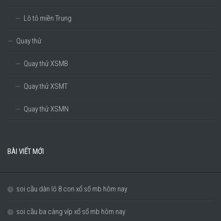
Lô tô miền Trung
Quay thử
Quay thử XSMB
Quay thử XSMT
Quay thử XSMN
BÀI VIẾT MỚI
soi cầu dàn lô 8 con xổ số mb hôm nay
soi cầu ba càng víp xổ số mb hôm nay