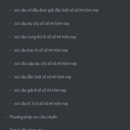
soi cầu sớ đầu đuôi giải đặc biệt xổ số mt hôm nay
soi cầu xíu chủ xổ số mt hôm nay
soi cầu song thủ lô xổ số mt hôm nay
soi cầu bao lô xổ số mt hôm nay
soi cầu cặp xíu chủ xổ số mt hôm nay
soi cầu đặc biệt xổ số mt hôm nay
soi cầu giải 8 xổ số mt hôm nay
soi cầu lô 3 số xổ số mt hôm nay
Phương pháp soi cầu chuẩn