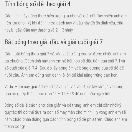
Tính bóng số đề theo giải 4
Cách tính này cũng thực hiện tương tự như với giải nhì. Tuy nhiên anh em
nên lựa chọn kỹ khi đánh theo cách này vì cầu này độ ổn định yếu, cầu
hay bị gãy. Cầu này thường về 2 – 3 nháy.
Bắt bóng theo giải đầu và giải cuối giải 7
Cách bắt bóng theo giải 7 có xác suất trúng cao và được nhiều anh em
ưa chuộng. Cách tính này anh em sẽ kết hợp số đầu tiên của giải 7.1 và
số cuối của giải 7.4. Sau đó lấy bóng âm và bóng dương của số đó để
nuôi cầu. Anh em cũng nên đánh lô lộn để khả năng trúng cao hơn.
Ví dụ: Hôm nay giải 7.1 về số 17 và giải 7.4 về 54, sẽ lấy số 1, 4 và bóng
của nó ghép thành các con 14 – 16 – 49 để nuôi cầu ngày hôm sau.
Bóng số đề là cách chơi đơn giản và dễ trúng, anh em chỉ cần nhớ kỹ
quy tắc thì có thể đưa ra con số may mắn cho mình. Hy vọng anh em sẽ
nắm chắc phần thắng qua cách tính bóng số đề phía trên. Chúc anh em
thành công!