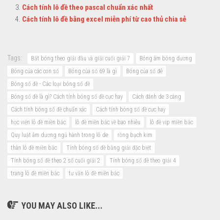
Cách tính lô đề theo pascal chuẩn xác nhất
Cách tính lô đề bằng excel miễn phí từ cao thủ chia sẻ
Tags:
Bắt bóng theo giải đầu và giải cuối giải 7
Bóng âm bóng dương
Bóng của các con số
Bóng của số 69 là gì
Bóng của số đê
Bóng số đề - Các loại bóng số đề
Bóng số đề là gì? Cách tính bóng số đề cực hay
Cách đánh de 3 càng
Cách tính bóng số đề chuẩn xác
Cách tính bóng số đề cực hay
học viện lô đề miền bắc
lô đề miền bắc về bao nhiêu
lô đề vip miền bắc
Quy luật âm dương ngũ hành trong lô de
rồng bạch kim
thân lô đề miền bắc
Tính bóng số đề bằng giải đặc biệt
Tính bóng số đề theo 2 số cuối giải 2
Tính bóng số đề theo giải 4
trang lô đề miền bắc
tư vấn lô đề miền bắc
YOU MAY ALSO LIKE...