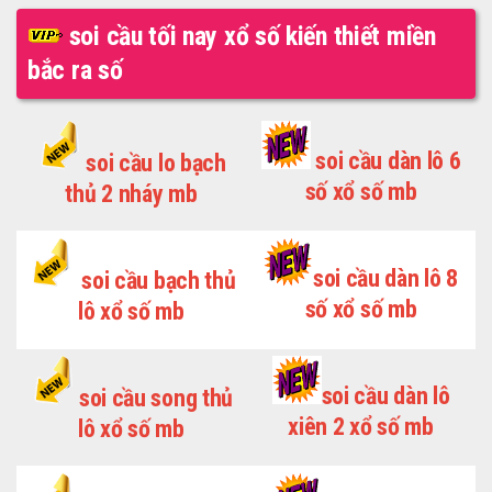
soi cầu tối nay xổ số kiến thiết miền
bắc ra số
soi cầu dàn lô 6
soi cầu lo bạch
số xổ số mb
thủ 2 nháy mb
soi cầu dàn lô 8
soi cầu bạch thủ
số xổ số mb
lô xổ số mb
soi cầu dàn lô
soi cầu song thủ
xiên 2 xổ số mb
lô xổ số mb