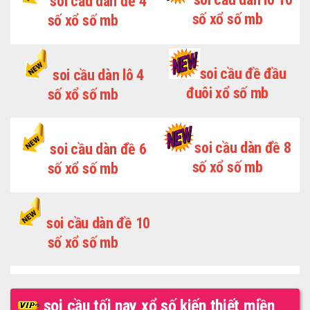
soi cầu dàn đề 4
số xổ số mb
số xổ số mb
soi cầu đề đầu
soi cầu dàn lô 4
đuôi xổ số mb
số xổ số mb
soi cầu dàn đề 8
soi cầu dàn đề 6
số xổ số mb
số xổ số mb
soi cầu dàn đề 10
số xổ số mb
soi cầu tối nay xổ số kiến thiết miền