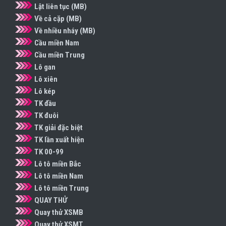
Lật liên tục (MB)
Về cả cặp (MB)
Về nhiều nháy (MB)
Cầu miền Nam
Cầu miền Trung
Lô gan
Lô xiên
Lô kép
TK đầu
TK đuôi
TK giải đặc biệt
TK lần xuất hiện
TK 00-99
Lô tô miền Bắc
Lô tô miền Nam
Lô tô miền Trung
QUAY THỬ
Quay thử XSMB
Quay thử XSMT