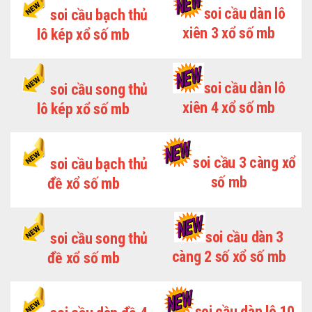
soi cầu dàn lô
soi cầu bạch thủ
xiên 3 xổ số mb
lô kép xổ số mb
soi cầu dàn lô
soi cầu song thủ
xiên 4 xổ số mb
lô kép xổ số mb
soi cầu 3 càng xổ
soi cầu bạch thủ
số mb
đề xổ số mb
soi cầu dàn 3
soi cầu song thủ
càng 2 số xổ số mb
đề xổ số mb
soi cầu dàn lô 10