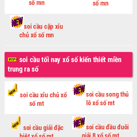
số mn
số mn
soi cầu cặp xỉu
chủ xổ số mn
soi cầu tối nay xổ số kiến thiết miền
trung ra số
soi cầu song thủ
soi cầu xỉu chủ xổ
lô xổ số mt
số mt
soi cầu đầu đuôi
soi cầu giải đặc
giải 8 xổ số mt
biệt xổ số mt