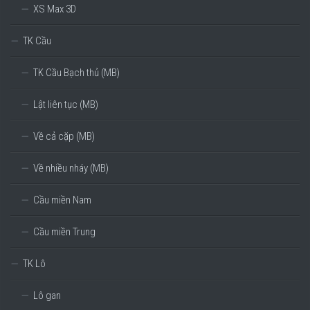
XS Max 3D
TK Cầu
TK Cầu Bạch thủ (MB)
Lật liên tục (MB)
Về cả cặp (MB)
Về nhiều nháy (MB)
Cầu miền Nam
Cầu miền Trung
TK Lô
Lô gan