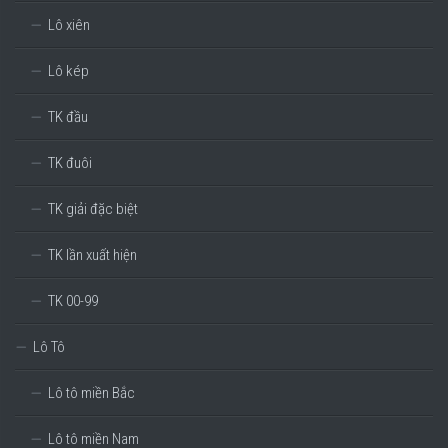
Lô xiên
Lô kép
TK đầu
TK đuôi
TK giải đặc biệt
TK lần xuất hiện
TK 00-99
Lô Tô
Lô tô miền Bắc
Lô tô miền Nam