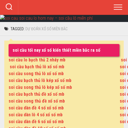
Skip
to
content
TAGGED:
DỰ ĐOÁN XỔ SỐ MIỀN BẮC
soi cầu tối nay xổ số kiến thiết miền bắc ra số
soi cầu lo bạch thủ 2 nháy mb
soi
soi cầu bạch thủ lô xổ số mb
soi 
soi cầu song thủ lô xổ số mb
soi 
soi cầu bạch thủ lô kép xổ số mb
soi 
soi cầu song thủ lô kép xổ số mb
soi 
soi cầu bạch thủ đề xổ số mb
soi 
soi cầu song thủ đề xổ số mb
soi 
soi cầu dàn đề 4 số xổ số mb
soi 
soi cầu dàn lô 4 số xổ số mb
soi 
soi cầu dàn đề 6 số xổ số mb
soi 