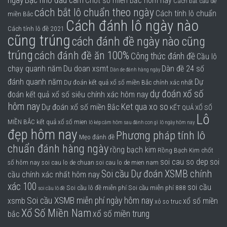
Chốt số miền Bắc hôm nay
Cách bắt cầu de
cách bắt lô chuẩn theo ngày
Cách tính lô chuẩn
miền Bắc
Cách đánh lô ngày nào
Cách tính lô đề 2021
cũng trúng
cách đánh đề ngày nào cũng
trúng
cách đánh đề ăn 100%
Công thức đánh đề
Cầu lô
chạy quanh năm
Du doan xsmt
Dàn đề 24 số
Dàn de đánh hàng ngày
đánh quanh năm
Dự
Dự đoán kết quả xổ số miền Bắc chính xác nhất
dự đoán xổ số
đoán kết quả xổ số siêu chính xác hôm nay
hôm nay
Ket qua xo so
Dự đoán xổ số miền Bắc
KẾT QUẢ XỔ SỐ
Lô
MIỀN BẮC
kết quả xổ số mien
lô kép câm hôm sau đánh con gì
lô ngày hôm nay
đẹp hôm nay
Phương pháp tính lô
Mẹo đánh đề
chuẩn đánh hàng ngày
rồng bạch kim
Rồng Bạch Kim chốt
soi cau so dep
soi
số hôm nay
soi cau lo de chuan
soi cau lo de mien nam
Soi cầu Dự đoán XSMB chính
cầu chính xác nhất hôm nay
xác 100
soi cầu
Soi cầu lô đề miễn phí
Soi cầu miễn phí 888
soi cầu lô đề
Soi cầu XSMB miễn phí ngày hôm nay
xsmb
xổ số miền
xô so truc
Xổ Số Miền Nam
xổ số miền trung
bắc