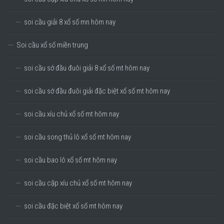
soi cầu giải 8 xổ số mn hôm nay
Soi cầu xổ số miền trung
soi cầu sớ đầu đuôi giải 8 xổ số mt hôm nay
soi cầu sớ đầu đuôi giải đặc biệt xổ số mt hôm nay
soi cầu xíu chủ xổ số mt hôm nay
soi cầu song thủ lô xổ số mt hôm nay
soi cầu bao lô xổ số mt hôm nay
soi cầu cặp xíu chủ xổ số mt hôm nay
soi cầu đặc biệt xổ số mt hôm nay