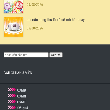
09/08/2026
soi cầu song thủ lô xổ số mb hôm nay
09/08/2026
Search
CẦU CHUẨN 3 MIỀN
XSMB
XSMN
XSMT
Kết quả