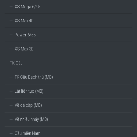
XS Mega 6/45
XS Max 4D
Power 6/55
XS Max 3D
TK Cầu
TK Cầu Bạch thủ (MB)
Lật liên tục (MB)
Về cả cặp (MB)
Về nhiều nháy (MB)
Cầu miền Nam