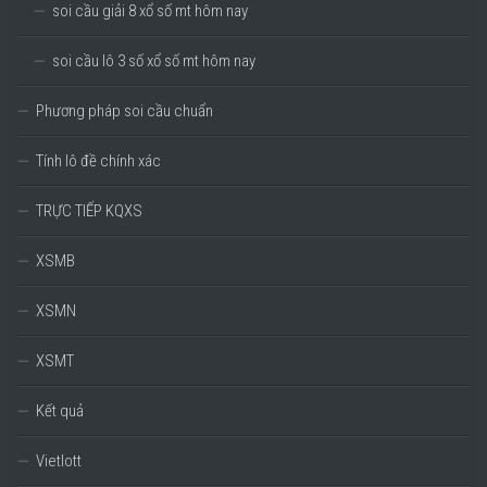
soi cầu giải 8 xổ số mt hôm nay
soi cầu lô 3 số xổ số mt hôm nay
Phương pháp soi cầu chuẩn
Tính lô đề chính xác
TRỰC TIẾP KQXS
XSMB
XSMN
XSMT
Kết quả
Vietlott