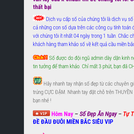
SONG
MB
thất bại
THỦ
HÔM
LÔ
NAY
Dịch vụ cấp số của chúng tôi là dịch vụ số 
XỔ
SỐ
cả những con số dựa trên các công cụ tính toán đ
SOI
MT
CẦU
với chúng tôi ít nhất 04 ngày trong 1 tuần. Chắc ch
HÔM
BA
khách hàng tham khảo số về kết quả cầu miền bắc 
NAY
CÀN
VÍP
SOI
Số được do đội ngũ admin dày dặn kinh 
XỔ
CẦU
SỐ
tin tưởng để tham khảo. Chỉ mất 3 phút, bạn đã 
BAO
MB
LÔ
HÔM
XỔ
NAY
Hãy nhanh tay nhận số đẹp từ các chuyên gi
SỐ
trúng CỰC ĐẬM. Nhanh tay đặt chỗ trên THUYỀN 
MT
SOI
HÔM
bạn nhé !
CẦU
NAY
BẠC
THỦ
Hôm Nay
–
Số Đẹp Ăn Ngay
–
Tự T
SOI
ĐỀ
ĐỀ ĐẦU ĐUÔI MIỀN BẮC SIÊU VIP
CẦU
XỔ
CẶP
SỐ