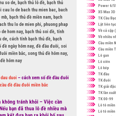
thu so de, bạch thủ lô đề, bạch thủ
MB
Power 6/5
i cau lo de bach thu mien bac, bach
HÔM
XS Max 3D
NAY
e mb, bạch thủ đề miền nam, bạch
TK Cầu Bạc
ach thu lo de mien phi, phuong phap
Lật liên tụ
SOI
Về cả cặp 
 de hom nay, bạch thủ soi đề, tính
G
CẦU
CẶP
Về nhiều n
u de, cách tính bạch thủ đề, bạch
SỐ
Cầu miền 
ố đề ngày hôm nay, đề đầu đuôi, soi
3
Cầu miền 
CÀNG
 đuôi miền bắc, song thủ đề hôm nay,
Lô gan
VÍP
ủ đề hôm nay
Lô xiên
XỔ
SỐ
Lô kép
MB
TK đầu
 dau duoi
– cách xem số đề đầu đuôi
HÔM
TK đuôi
NAY
 cầu đề đầu đuôi miền bắc
TK giải đặc
G
TK lần xuất
SOI
CẦU
TK 00-99
 không tránh khỏi – Việc cần
DÀN
Lô tô miền
 Nếu bạn đã thua lô đề nhiều mà
LÔ
Lô tô miề
Cam kết đưa bạn ra khỏi hố sau
4