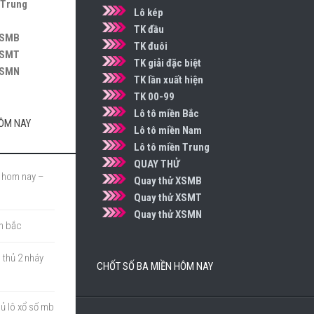
 Trung
8
Lô kép
XỔ
TK đầu
XSMB
SỐ
TK đuôi
MN
XSMT
TK giải đặc biệt
HÔM
XSMN
NAY
TK lần xuất hiện
TK 00-99
SOI
Lô tô miền Bắc
CẦU
HÔM NAY
Lô tô miền Nam
BAO
Lô tô miền Trung
LÔ
QUAY THỬ
XỔ
o hom nay –
SỐ
Quay thử XSMB
MN
Quay thử XSMT
HÔM
Quay thử XSMN
NAY
ền bắc
SOI
 thủ 2 nháy
CẦU
CHỐT SỐ BA MIỀN HÔM NAY
ĐẶC
BIỆT
XỔ
ủ lô xổ số mb