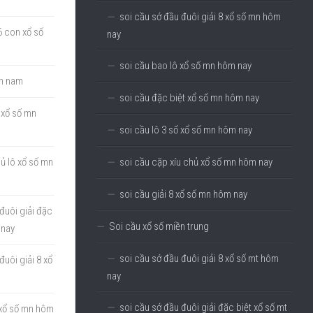
soi cầu sớ đầu đuôi giải 8 xổ số mn hôm
6 con xổ số
nay
soi cầu bao lô xổ số mn hôm nay
ền nam
soi cầu đặc biệt xổ số mn hôm nay
 xổ số mn
soi cầu lô 3 số xổ số mn hôm nay
ủ lô xổ số mn
soi cầu cặp xíu chủ xổ số mn hôm nay
soi cầu giải 8 xổ số mn hôm nay
đuôi giải đặc
Soi cầu xổ số miền trung
 nay
soi cầu sớ đầu đuôi giải 8 xổ số mt hôm
đuôi giải 8 xổ
nay
soi cầu sớ đầu đuôi giải đặc biệt xổ số mt
 xổ số mn hôm