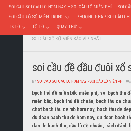
Skip
SOI CAU SOI CAU LO HOM NAY – SOI CẦU LÔ MIỄN PHÍ
SOI CẦ
to
SOI CẦU XỔ SỐ MIỀN TRUNG
PHƯƠNG PHÁP SOI CẦU CH
content
SOI
TK LÔ
LÔ TÔ
QUAY THỬ
CẦU
SOI
LO
SOI CẦU XỔ SỐ MIỀN BẮC VÍP NHẤT
CẦU
BẠC
LÔ
LÔ
QUAY
SỚ
THỦ
GAN
TÔ
THỬ
ĐẦU
2
MIỀN
XSMB
ĐUÔI
NHÁ
BẮC
LÔ
soi cầu đề đầu đuôi xổ
GIẢI
MB
XIÊN
QUAY
8
HÔM
LÔ
THỬ
XỔ
NAY
TÔ
XSMT
LÔ
BY
SOI CAU SOI CAU LO HOM NAY - SOI CẦU LÔ MIỄN PHÍ
· 06
SỐ
MIỀN
KÉP
MT
SOI
bạch thủ đề miền bắc miễn phí, soi bạch thủ đ
NAM
QUAY
HÔM
CẦU
THỬ
TK
NAY
miền bắc, bạch thủ đề chuẩn, bach thu de chu
SON
LÔ
XSMN
ĐẦU
THỦ
chot bach thu de mb hom nay, bach thu de dep
TÔ
SOI
LÔ
MIỀN
TK
du doan bach thu de hom nay, du doan bach th
CẦU
XỔ
TRUNG
ĐUÔI
SỚ
dan de bach thu, cầu lô đề chuẩn, cách đánh 
SỐ
ĐẦU
MB