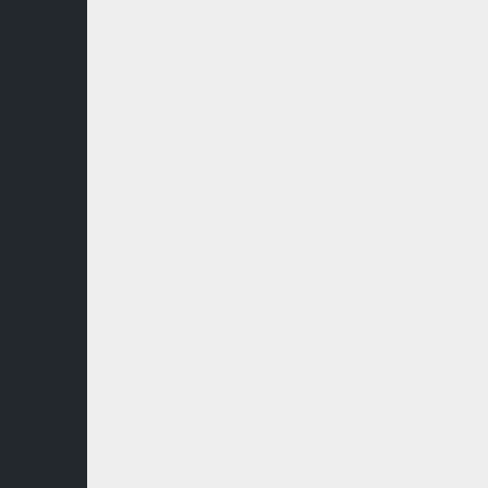
XỔ
SỐ
MB
HÔM
NAY
SOI
CẦU
DÀN
ĐỀ
8
CON
XỔ
SỐ
MB
HÔM
NAY
SOI
CẦU
DÀN
ĐỀ