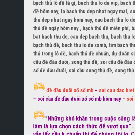
bạch thủ lô đề là gì, bach thu lo de vip, bach 
TK
ĐUÔI
HÔM
GIẢI
GIẢI
đề hôm nay, lo bach thu dep nhat ngay mai, so
NAY
ĐẶC
ĐẶC
thu dep nhat ngay hom nay, cau bach thu lo d
BIỆT
BIỆT
SOI
thủ đề ngày hôm nay , bạch thủ đề miễn phí, b
XỔ
CẦU
TK
SỐ
bat bach thu de, cau dep bach thu, bach thu lo
SON
LẦN
MT
THỦ
bạch thủ đề, bach thu lo de xsmb, tim bach th
XUẤT
HÔM
ĐỀ
HIỆN
NAY
thủ trong lô đề, bạch thủ đề chuẩn, dự đoán s
XỔ
SỐ
cầu đề đầu đuôi, song thủ đề, soi cầu đề đầu
TK
SOI
MB
số đề đầu đuôi, soi cầu song thủ đề, song th
00-
CẦU
HÔM
99
XÍU
NAY
CHỦ
XỔ
đề đầu đuôi xổ số mb
–
soi cau dac biet
SOI
SỐ
CẦU
– soi cầu đề đầu đuôi xổ số mb hôm nay –
soi
MT
SON
HÔM
THỦ
NAY
LÔ
“
Những khó khăn trong cuộc sống là
KÉP
SOI
làm là lựa chọn cách thức để vựơt qua”.
XỔ
CẦU
vẫn lấy cầu k chuẩn thì để chúng tôi lo. 
SỐ