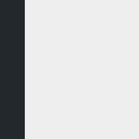
10
CON
XỔ
SỐ
MB
HÔM
NAY