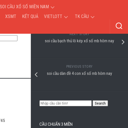
SOI CẦU XỔ SỐ MIỀN NAM
XSMT
KẾT QUẢ
VIETLOTT
TK CẦU
SOI
CẦU
XS
NEXT STORY
TK
XÍU
MEGA
CẦU
soi cầu bạch thủ lô kép xổ số mb hôm nay
CHỦ
6/45
BẠCH
XỔ
THỦ
SỐ
(MB)
XS
MN
MAX
HÔM
PREVIOUS STORY
4D
LẬT
NAY
soi cầu dàn đề 4 con xổ số mb hôm nay
LIÊN
TỤC
POWER
SOI
(MB)
6/55
CẦU
SONG
VỀ
XS
THỦ
CẢ
Search
MAX
LÔ
CẶP
3D
XỔ
(MB)
SỐ
/45
MN
CẦU CHUẨN 3 MIỀN
VỀ
HÔM