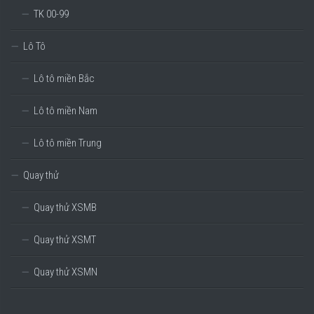
TK 00-99
Lô Tô
Lô tô miền Bắc
Lô tô miền Nam
Lô tô miền Trung
Quay thử
Quay thử XSMB
Quay thử XSMT
Quay thử XSMN