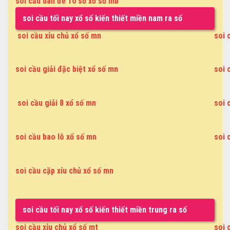
soi cầu dàn đề 10 số xổ số mb
soi cầu tối nay xổ số kiến thiết miền nam ra số
soi cầu xỉu chủ xổ số mn
soi 
soi cầu giải đặc biệt xổ số mn
soi 
soi cầu giải 8 xổ số mn
soi 
soi cầu bao lô xổ số mn
soi 
soi cầu cặp xỉu chủ xổ số mn
soi cầu tối nay xổ số kiến thiết miền trung ra số
soi cầu xỉu chủ xổ số mt
soi 