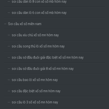
soi cầu dàn lô 8 con xổ số mb hôm nay
soi cầu dàn lô 6 con xổ số mb hôm nay
Soi cầu xổ số miền nam
soi cầu xíu chủ xổ số mn hôm nay
soi cầu song thủ lô xổ số mn hôm nay
soi cầu sớ đầu đuôi giải đặc biệt xổ số mn hôm nay
soi cầu sớ đầu đuôi giải 8 xổ số mn hôm nay
soi cầu bao lô xổ số mn hôm nay
soi cầu đặc biệt xổ số mn hôm nay
soi cầu lô 3 số xổ số mn hôm nay