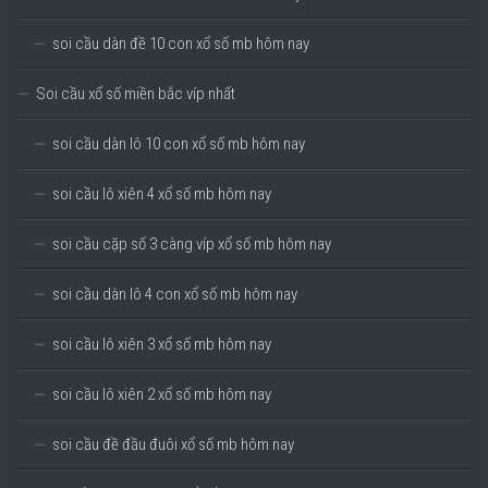
soi cầu dàn đề 10 con xổ số mb hôm nay
Soi cầu xổ số miền bắc víp nhất
soi cầu dàn lô 10 con xổ số mb hôm nay
soi cầu lô xiên 4 xổ số mb hôm nay
soi cầu cặp số 3 càng víp xổ số mb hôm nay
soi cầu dàn lô 4 con xổ số mb hôm nay
soi cầu lô xiên 3 xổ số mb hôm nay
soi cầu lô xiên 2 xổ số mb hôm nay
soi cầu đề đầu đuôi xổ số mb hôm nay