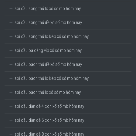
soi cầu song thủ lô xổ số mb hôm nay
soi cầu song thủ đề xổ số mb hôm nay
soi cầu song thủ lô kép xổ số mb hôm nay
soi cầu ba càng víp xổ số mb hôm nay
soi cầu bạch thủ đề xổ số mb hôm nay
soi cầu bạch thủ lô kép xổ số mb hôm nay
soi cầu bạch thủ lô xổ số mb hôm nay
soi cầu dàn đề 4 con xổ số mb hôm nay
soi cầu dàn đề 6 con xổ số mb hôm nay
soi cầu dàn đề 8 con xổ số mb hôm nay