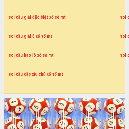
soi cầu giải đặc biệt xổ số mt
soi 
soi cầu giải 8 xổ số mt
soi 
soi cầu bao lô xổ số mt
soi 
soi cầu cặp xỉu chủ xổ số mt