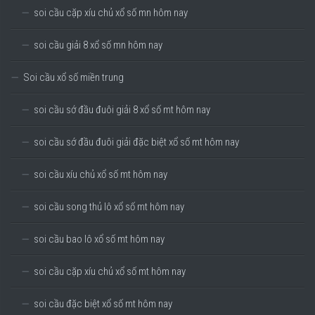
soi cầu cặp xíu chủ xổ số mn hôm nay
soi cầu giải 8 xổ số mn hôm nay
Soi cầu xổ số miền trung
soi cầu sớ đầu đuôi giải 8 xổ số mt hôm nay
soi cầu sớ đầu đuôi giải đặc biệt xổ số mt hôm nay
soi cầu xíu chủ xổ số mt hôm nay
soi cầu song thủ lô xổ số mt hôm nay
soi cầu bao lô xổ số mt hôm nay
soi cầu cặp xíu chủ xổ số mt hôm nay
soi cầu đặc biệt xổ số mt hôm nay