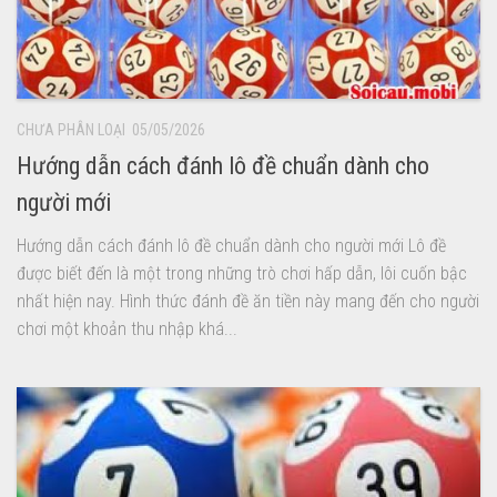
CHƯA PHÂN LOẠI
05/05/2026
Hướng dẫn cách đánh lô đề chuẩn dành cho
người mới
Hướng dẫn cách đánh lô đề chuẩn dành cho người mới Lô đề
được biết đến là một trong những trò chơi hấp dẫn, lôi cuốn bậc
nhất hiện nay. Hình thức đánh đề ăn tiền này mang đến cho người
chơi một khoản thu nhập khá...