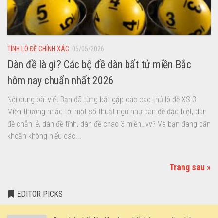
TÍNH LÔ ĐỀ CHÍNH XÁC
05/05/2026
Dàn đề là gì? Các bộ đề dàn bất tử miền Bắc
hôm nay chuẩn nhất 2026
Nội dung bài viết Bạn đã từng bắt gặp các cao thủ lô đề XS 3
Miền thường nhắc tới một số thuật ngữ như dàn đề đặc biệt, dàn
đề chẵn lẻ, dàn đề tĩnh, dàn đề chão 3 miền…vv? Và bạn đang băn
khoăn không hiểu các...
Trang sau »
EDITOR PICKS