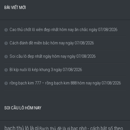
BÀI VIẾT MỚI
Cao thủ chốt lô xiên đẹp nhất hôm nay ăn chắc ngày 07/08/2026
Cách đánh đề miền bắc hôm nay ngày 07/08/2026
Soi cầu lô đẹp nhất ngày hôm nay ngày 07/08/2026
Bí kíp nuôi lô kép khung 3 ngày 07/08/2026
rồng bạch kim 777 – rồng bạch kim 888 hôm nay ngày 07/08/2026
SOI CẦU LÔ HÔM NAY
bạch thủ lô là gì
bạc nhớ - cách bắt số theo
Bạch thủ đề là gì