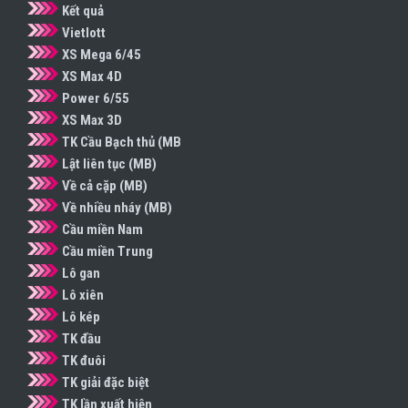
Kết quả
Vietlott
XS Mega 6/45
XS Max 4D
Power 6/55
XS Max 3D
TK Cầu Bạch thủ (MB
Lật liên tục (MB)
Về cả cặp (MB)
Về nhiều nháy (MB)
Cầu miền Nam
Cầu miền Trung
Lô gan
Lô xiên
Lô kép
TK đầu
TK đuôi
TK giải đặc biệt
TK lần xuất hiện