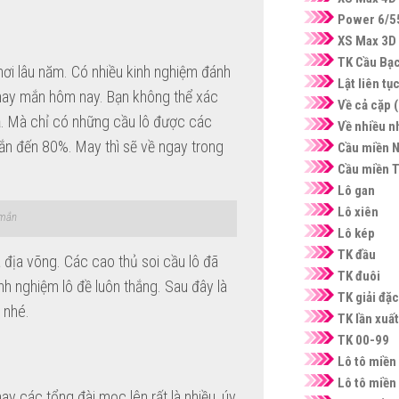
MB
Power 6/5
HÔM
XS Max 3D
NAY
TK Cầu Bạc
hơi lâu năm. Có nhiều kinh nghiệm đánh
Lật liên tụ
SOI
may mắn hôm nay. Bạn không thể xác
Về cả cặp 
G
CẦU
ả. Mà chỉ có những cầu lô được các
CẶP
Về nhiều n
SỐ
n đến 80%. May thì sẽ về ngay trong
Cầu miền 
3
Cầu miền 
CÀNG
Lô gan
VÍP
Lô xiên
XỔ
 mắn
SỐ
Lô kép
MB
TK đầu
 địa võng. Các cao thủ soi cầu lô đã
HÔM
TK đuôi
 nghiệm lô đề luôn thắng. Sau đây là
NAY
TK giải đặc
G
 nhé.
TK lần xuất
SOI
CẦU
TK 00-99
DÀN
Lô tô miền
LÔ
Lô tô miề
4
ay các tổng đài mọc lên rất là nhiều, úy