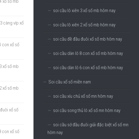
 4 xổ số mb
soi cầu lô xiên 3 xổ số mb hôm nay
3 càng víp xổ
soi cầu lô xiên 2 xổ số mb hôm nay
soi cầu đề đầu đuôi xổ số mb hôm nay
4 con xổ số
soi cầu dàn lô 8 con xổ số mb hôm nay
 3 xổ số mb
soi cầu dàn lô 6 con xổ số mb hôm nay
Soi cầu xổ số miền nam
 2 xổ số mb
soi cầu xíu chủ xổ số mn hôm nay
đuôi xổ số
soi cầu song thủ lô xổ số mn hôm nay
soi cầu sớ đầu đuôi giải đặc biệt xổ số mn
8 con xổ số
hôm nay