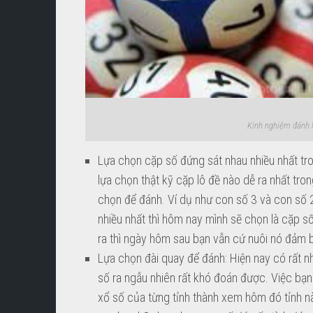
XÍU
MB
CHỦ
HÔM
XỔ
NAY
SỐ
MT
SOI
HÔM
CẦU
NAY
BẠC
THỦ
SOI
LÔ
Kinh nghiệm đánh 
CẦU
KÉP
ĐẶC
XỔ
BIỆT
Lựa chọn cặp số đứng sát nhau nhiều nhất tr
SỐ
XỔ
MB
lựa chọn thật kỹ cặp lô đề nào dễ ra nhất t
SỐ
HÔM
MT
chọn để đánh. Ví dụ như con số 3 và con số
NAY
HÔM
nhiều nhất thì hôm nay mình sẽ chọn là cặp 
NAY
SOI
ra thì ngày hôm sau bạn vẫn cứ nuôi nó đảm 
CẦU
SOI
Lựa chọn đài quay để đánh: Hiện nay có rất n
BẠC
CẦU
THỦ
số ra ngẫu nhiên rất khó đoán được. Việc bạn 
GIẢI
LÔ
8
xổ số của từng tỉnh thành xem hôm đó tỉnh 
XỔ
XỔ