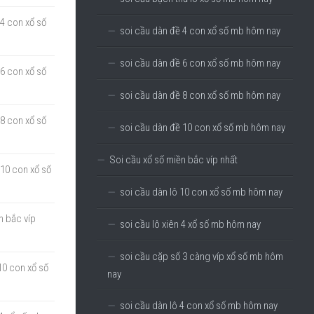
SỐ
MN
 4 con xổ số
HÔM
soi cầu dàn đề 4 con xổ số mb hôm nay
NAY
soi cầu dàn đề 6 con xổ số mb hôm nay
 6 con xổ số
SOI
CẦU
soi cầu dàn đề 8 con xổ số mb hôm nay
GIẢI
8
 8 con xổ số
soi cầu dàn đề 10 con xổ số mb hôm nay
XỔ
SỐ
MN
Soi cầu xổ số miền bắc víp nhất
 10 con xổ số
HÔM
NAY
soi cầu dàn lô 10 con xổ số mb hôm nay
n bắc víp
soi cầu lô xiên 4 xổ số mb hôm nay
soi cầu cặp số 3 càng víp xổ số mb hôm
10 con xổ số
nay
soi cầu dàn lô 4 con xổ số mb hôm nay