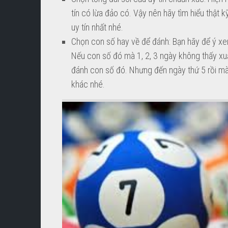
SONG
MB
tín có lừa đảo có. Vậy nên hãy tìm hiểu thật 
THỦ
HÔM
LÔ
uy tín nhất nhé.
NAY
XỔ
Chọn con số hay về để đánh: Bạn hãy để ý xe
SỐ
SOI
MT
Nếu con số đó mà 1, 2, 3 ngày không thấy xuấ
CẦU
HÔM
BA
đánh con số đó. Nhưng đến ngày thứ 5 rồi mà 
NAY
CÀN
khác nhé.
VÍP
SOI
XỔ
CẦU
SỐ
BAO
MB
LÔ
HÔM
XỔ
NAY
SỐ
MT
SOI
HÔM
CẦU
NAY
BẠC
THỦ
SOI
ĐỀ
CẦU
XỔ
CẶP
SỐ