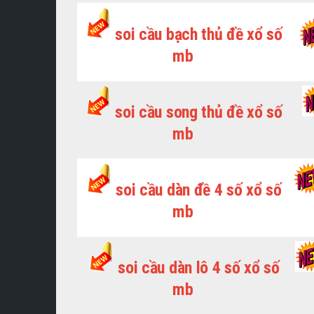
soi cầu bạch thủ đề xổ số
mb
soi cầu song thủ đề xổ số
mb
soi cầu dàn đề 4 số xổ số
mb
soi cầu dàn lô 4 số xổ số
mb