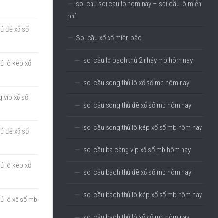
SỐ
soi cau soi cau lo hom nay – soi cầu lô miễn
MN
phí
HÔM
ủ đề xổ số
NAY
Soi cầu xổ số miền bắc
SOI
soi cầu lo bạch thủ 2 nháy mb hôm nay
CẦU
ủ lô kép xổ
LÔ
3
soi cầu song thủ lô xổ số mb hôm nay
SỐ
 víp xổ số
XỔ
soi cầu song thủ đề xổ số mb hôm nay
SỐ
MN
soi cầu song thủ lô kép xổ số mb hôm nay
HÔM
ủ đề xổ số
NAY
soi cầu ba càng víp xổ số mb hôm nay
SOI
ủ lô kép xổ
CẦU
soi cầu bạch thủ đề xổ số mb hôm nay
CẶP
XÍU
soi cầu bạch thủ lô kép xổ số mb hôm nay
ủ lô xổ số mb
CHỦ
XỔ
soi cầu bạch thủ lô xổ số mb hôm nay