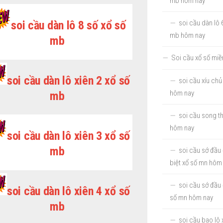
mb hôm nay
soi cầu dàn lô 
soi cầu dàn lô 8 số xổ số
mb hôm nay
mb
Soi cầu xổ số mi
soi cầu dàn lô xiên 2 xổ số
soi cầu xíu chủ
hôm nay
mb
soi cầu song th
hôm nay
soi cầu dàn lô xiên 3 xổ số
mb
soi cầu sớ đầu 
biệt xổ số mn hôm
soi cầu sớ đầu 
soi cầu dàn lô xiên 4 xổ số
số mn hôm nay
mb
soi cầu bao lô