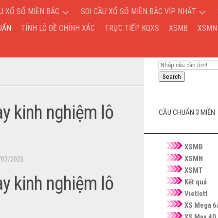
U XỔ SỐ MIỀN BẮC
SOI CẦU XỔ SỐ MIỀN BẮC VÍP NHẤT
UẨN
TÍNH LÔ ĐỀ CHÍNH XÁC
TRỰC TIẾP KQXS
XSMB
XSMN
SOI
CẦU
DÀN
H
LÔ
Search
10
CON
Y
XỔ
y kinh nghiệm lô
SỐ
CẦU CHUẨN 3 MIỀN
MB
HÔM
NAY
XSMB
XSMN
/03/2026
SOI
G
CẦU
XSMT
y kinh nghiệm lô
LÔ
Kết quả
XIÊN
Vietlott
4
XS Mega 6
XỔ
XS Max 4D
SỐ