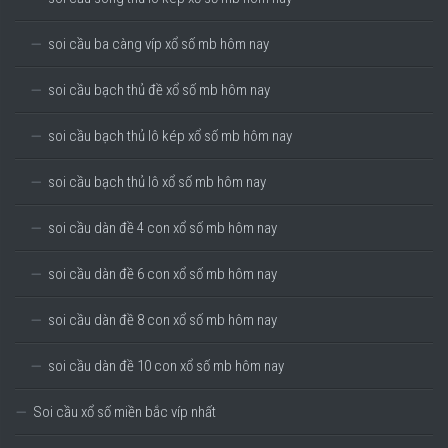
soi cầu ba càng víp xổ số mb hôm nay
soi cầu bạch thủ đề xổ số mb hôm nay
soi cầu bạch thủ lô kép xổ số mb hôm nay
soi cầu bạch thủ lô xổ số mb hôm nay
soi cầu dàn đề 4 con xổ số mb hôm nay
soi cầu dàn đề 6 con xổ số mb hôm nay
soi cầu dàn đề 8 con xổ số mb hôm nay
soi cầu dàn đề 10 con xổ số mb hôm nay
Soi cầu xổ số miền bắc víp nhất