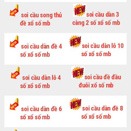
soi cầu dàn 3
soi cầu song thủ
càng 2 số xổ số mb
đề xổ số mb
soi cầu dàn lô 10
soi cầu dàn đề 4
số xổ số mb
số xổ số mb
soi cầu đề đầu
soi cầu dàn lô 4
đuôi xổ số mb
số xổ số mb
soi cầu dàn đề 8
soi cầu dàn đề 6
số xổ số mb
số xổ số mb