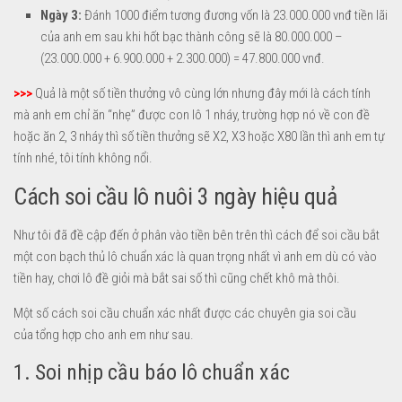
Ngày 3:
Đánh 1000 điểm tương đương vốn là 23.000.000 vnđ tiền lãi
của anh em sau khi hốt bạc thành công sẽ là 80.000.000 –
(23.000.000 + 6.900.000 + 2.300.000) = 47.800.000 vnđ.
>>>
Quả là một số tiền thưởng vô cùng lớn nhưng đây mới là cách tính
mà anh em chỉ ăn “nhẹ” được con lô 1 nháy, trường hợp nó về con đề
hoặc ăn 2, 3 nháy thì số tiền thưởng sẽ X2, X3 hoặc X80 lần thì anh em tự
tính nhé, tôi tính không nổi.
Cách soi cầu lô nuôi 3 ngày hiệu quả
Như tôi đã đề cập đến ở phân vào tiền bên trên thì cách để soi cầu bắt
một con bạch thủ lô chuẩn xác là quan trọng nhất vì anh em dù có vào
tiền hay, chơi lô đề giỏi mà bắt sai số thì cũng chết khô mà thôi.
Một số cách soi cầu chuẩn xác nhất được các chuyên gia soi cầu
của tổng hợp cho anh em như sau.
1. Soi nhịp cầu báo lô chuẩn xác