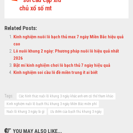
chủ xổ số mt
Related Posts:
Kinh nghiệm nuôi lô bạch thủ max 7 ngày Miền Bắc hiệu quả
cao
Lô nuôi khung 2 ngày: Phương pháp nuôi lô hiệu quả nhất
2026
Bật mí kinh nghiệm chơi lô bạch thủ 7 ngày hiệu quả
Kinh nghiệm soi cầu lô đề miền trung ít ai biết
Tags:
Các hình thức nuôi lô khung 3 ngày khác anh em có thể tham khảo
Kinh nghiệm nuôi lô bạch thủ khung 3 ngày Miền Bắc miễn phí
Nuôi lô khung 3 ngày là gì
Ưu điểm của bạch thủ khung 3 ngày
YOU MAY ALSO LIKE...