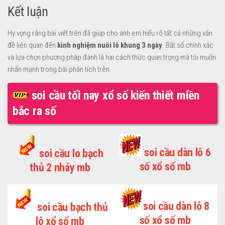
Kết luận
Hy vọng rằng bài viết trên đã giúp cho anh em hiểu rõ tất cả những vấn
đề liên quan đến
kinh nghiệm nuôi lô khung 3 ngày
. Bắt số chính xác
và lựa chọn phương pháp đánh là hai cách thức quan trọng mà tôi muốn
nhấn mạnh trong bài phân tích trên.
soi cầu tối nay xổ số kiến thiết miền
bắc ra số
soi cầu dàn lô 6
soi cầu lo bạch
số xổ số mb
thủ 2 nháy mb
soi cầu dàn lô 8
soi cầu bạch thủ
số xổ số mb
lô xổ số mb