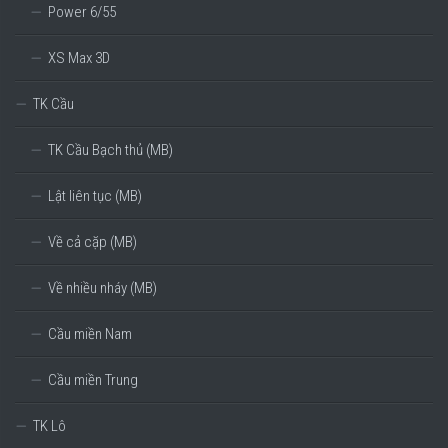
Power 6/55
XS Max 3D
TK Cầu
TK Cầu Bạch thủ (MB)
Lật liên tục (MB)
Về cả cặp (MB)
Về nhiều nháy (MB)
Cầu miền Nam
Cầu miền Trung
TK Lô