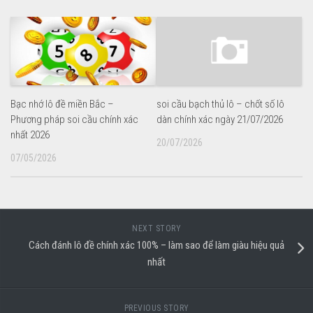
Bạc nhớ lô đề miền Bắc –
soi cầu bạch thủ lô – chốt số lô
Phương pháp soi cầu chính xác
dàn chính xác ngày 21/07/2026
nhất 2026
20/07/2026
07/05/2026
NEXT STORY
Cách đánh lô đề chính xác 100% – làm sao để làm giàu hiệu quả
nhất
PREVIOUS STORY