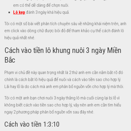
em có thể dễ dàng để chọn nuôi.
Lô kẹp
đánh 3 ngày khá hiệu quả.
Tôi có một số bài viết phân tích chuyên sâu về những khái niệm trên, anh
em click vào dòng chữ được bôi đỏ để tham khảo cụ thể cách đánh lô
hiệu quả nhất nhé.
Cách vào tiền lô khung nuôi 3 ngày Miền
Bắc
Phạm vi chủ đề này quan trọng nhất là 2 thứ anh em cần nắm bắt rõ đó
chính là cách bắt lô hiệu quả để nuôi và cách vào tiền sao cho hợp lý.
Lãi hay lỗ là do cách mà anh em phân bố nguồn vốn cho hợp lý mà thôi.
Tôi có một anh bạn chơi nuôi 3 ngày thắng lô mà cuối cùng lại bị lỗ vì
không biết cách vào tiền sao cho hợp lý, vậy nên anh em cần tìm hiểu
ngay 2 phương pháp phân bổ nguồn vốn sau đây nhé.
Cách vào tiền 1:3:10