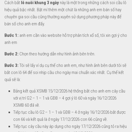
Cách bắt
lô nuôi khung 3 ngày
này là một trong những cách soi cầu lô
hiệu quả bậc nhất. Bật mí thêm một chút là những anh em bán số hay
chuyên gia soi cầu cũng thường xuyên sử dụng phương pháp này để
bán số cho anh em đấy.
Bước 1:
anh em cần vào website hỗ trợ phân tích xổ số, tôi xin gợi ý cho
anh em
Bước 2:
Chọn theo hướng dẫn như hình ảnh bên trên.
Bước 3:
Tôi sẽ lấy ví dụ cụ thể cho anh em, như hình ảnh bên dưới tôi sẽ
bắt con lô 64 để soi nhịp cầu cho ngày mai chuẩn xác nhất. Cụ thể kết
quả sẽ là:
Bảng kết quả XSMB 15/12/2026 hệ thống bắt cho anh em cây cầu
với vị trí G2 – 1 – 1 và GĐB – 4 gợi ý lô 60 và ngày 16/12/2026
XSMB 60 đã về.
Tiếp tục cầu lô G2 – 1 – 1 và GĐB – 4 ở ngày 16/12/2026 bắt được
con 66 và kết quả là ở ngày 17/12/2026 con 66 cũng về.
Tiếp tục cây cầu này áp dụng cho ngày 17/12/2026 cũng tỏ ra hiệu