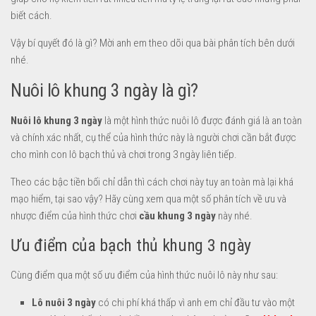
biết cách.
Vậy bí quyết đó là gì? Mời anh em theo dõi qua bài phân tích bên dưới
nhé.
Nuôi lô khung 3 ngày là gì?
Nuôi lô khung 3 ngày
là một hình thức nuôi lô được đánh giá là an toàn
và chính xác nhất, cụ thể của hình thức này là người chơi cần bắt được
cho mình con lô bạch thủ và chơi trong 3 ngày liên tiếp.
Theo các bậc tiền bối chỉ dẫn thì cách chơi này tuy an toàn mà lại khá
mạo hiểm, tại sao vậy? Hãy cùng xem qua một số phân tích về ưu và
nhược điểm của hình thức chơi
cầu khung 3 ngày
này nhé.
Ưu điểm của bạch thủ khung 3 ngày
Cùng điểm qua một số ưu điểm của hình thức nuôi lô này như sau:
Lô nuôi 3 ngày
có chi phí khá thấp vì anh em chỉ đầu tư vào một