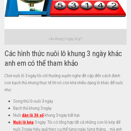
cầu khung 3 ngày là gì?
Các hình thức nuôi lô khung 3 ngày khác
anh em có thể tham khảo
Chơi nuôi lô 3 ngày tôi chỉ thường xuyên nghe đề cập đến cách đánh
con bạch thủ nhưng thực tế thì nó còn khá nhiều dạng lô khác để nuôi
như:
Song thủ lô nuôi 3 ngày.
Bạch thủ khung 3 ngày.
Nuôi
dàn lô 36 số
khung 3 ngày bất bại.
Nuôi lô kép
3 ngày: Tôi có tổng hợp tất cả những con lô kép để
nuôi 3 ngày hiệu quả theo cụ thể từng ngày, từng tháng,… mà anh