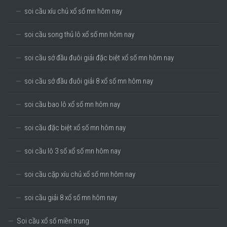
soi cầu xíu chủ xổ số mn hôm nay
soi cầu song thủ lô xổ số mn hôm nay
soi cầu sớ đầu đuôi giải đặc biệt xổ số mn hôm nay
soi cầu sớ đầu đuôi giải 8 xổ số mn hôm nay
soi cầu bao lô xổ số mn hôm nay
soi cầu đặc biệt xổ số mn hôm nay
soi cầu lô 3 số xổ số mn hôm nay
soi cầu cặp xíu chủ xổ số mn hôm nay
soi cầu giải 8 xổ số mn hôm nay
Soi cầu xổ số miền trung