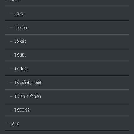
Lô gan
Lô xiên
Lô kép
TK đầu
TK đuôi
TK giải đặc biệt
TK lần xuất hiện
TK 00-99
Lô Tô