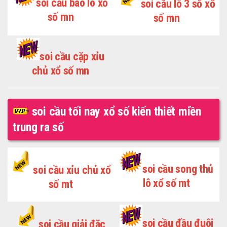
soi cầu bao lô xổ
soi cầu lô 3 số xổ
số mn
số mn
soi cầu cặp xỉu
chủ xổ số mn
soi cầu tối nay xổ số kiến thiết miền
trung ra số
soi cầu song thủ
soi cầu xỉu chủ xổ
lô xổ số mt
số mt
soi cầu đầu đuôi
soi cầu giải đặc