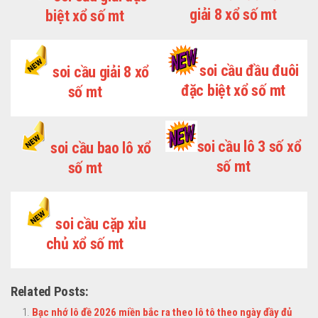
giải 8 xổ số mt
biệt xổ số mt
soi cầu đầu đuôi
soi cầu giải 8 xổ
đặc biệt xổ số mt
số mt
soi cầu lô 3 số xổ
soi cầu bao lô xổ
số mt
số mt
soi cầu cặp xỉu
chủ xổ số mt
Related Posts:
Bạc nhớ lô đề 2026 miền bắc ra theo lô tô theo ngày đầy đủ