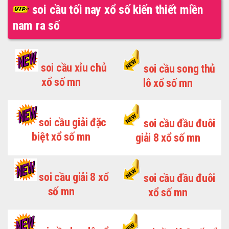
soi cầu tối nay xổ số kiến thiết miền
nam ra số
soi cầu xỉu chủ
soi cầu song thủ
xổ số mn
lô xổ số mn
soi cầu giải đặc
soi cầu đầu đuôi
biệt xổ số mn
giải 8 xổ số mn
soi cầu giải 8 xổ
soi cầu đầu đuôi
số mn
xổ số mn