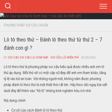
Skip
to
content
PHƯƠNG PHÁP SOI CẦU CHUẨN
Lô tô theo thứ – Đánh lô theo thứ từ thứ 2 – 7
đánh con gì ?
BY
SOI CAU SOI CAU LO HOM NAY - SOI CẦU LÔ MIỄN PHÍ
· 06/05/2026
Lô tô theo thứ là phương pháp soi cầu hiệu quả được nhiều anh em lô
thủ áp dụng. Mỗi thứ sẽ có một cặp số đẹp để anh em tham khảo, tăng
tỷ lệ vào bờ an toàn. Với những người mới, không nắm được phương
pháp đánh lô theo thứ là một thiệt thòi rất lớn. Hãy theo dõi ngay bài viết
dưới đây để thêm vào “hồ lô” những kinh nghiệm hữu ích nhé.
Nội dung chính
Cơ sở của cách đánh lô tô theo thứ