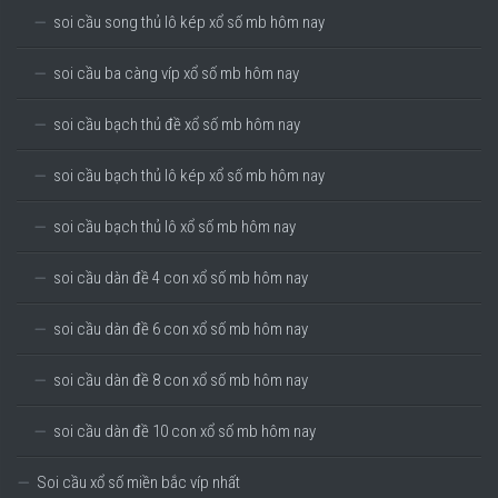
soi cầu song thủ lô kép xổ số mb hôm nay
soi cầu ba càng víp xổ số mb hôm nay
soi cầu bạch thủ đề xổ số mb hôm nay
soi cầu bạch thủ lô kép xổ số mb hôm nay
soi cầu bạch thủ lô xổ số mb hôm nay
soi cầu dàn đề 4 con xổ số mb hôm nay
soi cầu dàn đề 6 con xổ số mb hôm nay
soi cầu dàn đề 8 con xổ số mb hôm nay
soi cầu dàn đề 10 con xổ số mb hôm nay
Soi cầu xổ số miền bắc víp nhất