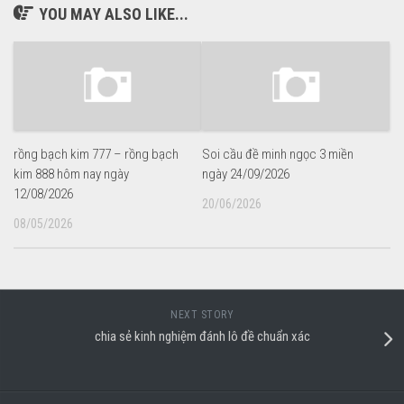
YOU MAY ALSO LIKE...
rồng bạch kim 777 – rồng bạch
Soi cầu đề minh ngọc 3 miền
kim 888 hôm nay ngày
ngày 24/09/2026
12/08/2026
20/06/2026
08/05/2026
NEXT STORY
chia sẻ kinh nghiệm đánh lô đề chuẩn xác