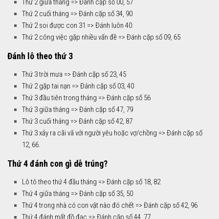
Thứ 2 giữa tháng => Đánh cặp số 00, 57
Thứ 2 cuối tháng => Đánh cặp số 34, 90
Thứ 2 soi được con 31 => Đánh luôn 40
Thứ 2 công việc gặp nhiều vấn đề => Đánh cặp số 09, 65
Đánh lô theo thứ 3
Thứ 3 trời mưa => Đánh cặp số 23, 45
Thứ 2 gặp tai nạn => Đánh cặp số 03, 40
Thứ 3 đầu tiên trong tháng => Đánh cặp số 56
Thứ 3 giữa tháng => Đánh cặp số 47, 79
Thứ 3 cuối tháng => Đánh cặp số 42, 87
Thứ 3 xảy ra cãi vã với người yêu hoặc vợ/chồng => Đánh cặp số
12, 66.
Thứ 4 đánh con gì dễ trúng?
Lô tô theo thứ 4 đầu tháng => Đánh cặp số 18, 82
Thứ 4 giữa tháng => Đánh cặp số 35, 50
Thứ 4 trong nhà có con vật nào đó chết => Đánh cặp số 42, 96
Thứ 4 đánh mất đồ đạc => Đánh cặp số 44, 77