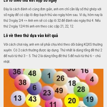
Lô tô theo thứ kết hợp số ngày
Đây là cách đánh vô cùng đơn giản, anh em chỉ cần lấy số thứ ghép với
số ngày để có cặp lô đẹp bạch thủ vào ngày hôm sau. Ví dụ, hôm nay là
thứ 3 ngày 2/4 => Anh em sẽ có cặp lô 32 để đánh vào ngày thứ 4. Nếu
thứ 2 ngày 12/4 thì anh em theo các cặp 21, 22, 12.
Lô về theo thứ dựa vào kết quả
Với cách chơi này, anh em sẽ phải chịu khó theo dõi bảng KQXS thường
xuyên. Có 2 cách thường được áp dụng. Thứ nhất là dùng tổng đề thứ 2
để nuôi từ thứ 3 – 5. Thứ 2 là dùng tổng đề thứ 5 để nuôi từ thứ 6 – chủ
nhật.