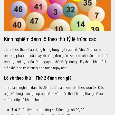
Kinh nghiệm đánh lô theo thứ tỷ lệ trúng cao
Lô ra theo thứ sẽ áp dụng trong từng ngày cụ thể. Như đã chia sẻ,
phương pháp soi cầu này vô cùng đơn giản. Anh em chỉ cần tham khảo
các cặp số đẹp của từng ngày cụ thể và áp dụng. Hãy tham khảo full
tuần để tăng tỷ lệ trúng cho mình ngay nhé.
Lô về theo thứ – Thứ 2 đánh con gì?
Theo kinh nghiệm đánh lô đề thì thứ 2 anh em nên theo con 68. Đặc
biệt, với từng trường hợp cụ thể thì vào các thứ 2 trong tháng sẽ có
những cặp số khác nhau.
Thứ 2 đầu tiên trong tháng => Đánh cặp số 89, 90