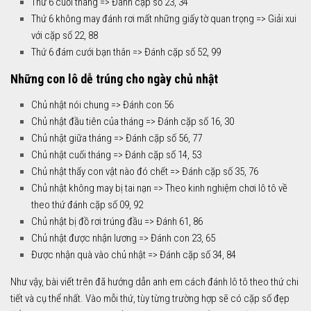
Thứ 6 cuối tháng => Đánh cặp số 23, 34
Thứ 6 không may đánh rơi mất những giấy tờ quan trọng => Giải xui
với cặp số 22, 88
Thứ 6 đám cưới bạn thân => Đánh cặp số 52, 99
Những con lô dễ trúng cho ngày chủ nhật
Chủ nhật nói chung => Đánh con 56
Chủ nhật đầu tiên của tháng => Đánh cặp số 16, 30
Chủ nhật giữa tháng => Đánh cặp số 56, 77
Chủ nhật cuối tháng => Đánh cặp số 14, 53
Chủ nhật thấy con vật nào đó chết => Đánh cặp số 35, 76
Chủ nhật không may bị tai nạn => Theo kinh nghiệm chơi lô tô về
theo thứ đánh cặp số 09, 92
Chủ nhật bị đồ rơi trúng đầu => Đánh 61, 86
Chủ nhật được nhận lương => Đánh con 23, 65
Được nhận quà vào chủ nhật => Đánh cặp số 34, 84
Như vậy, bài viết trên đã hướng dẫn anh em cách đánh lô tô theo thứ chi
tiết và cụ thể nhất. Vào mỗi thứ, tùy từng trường hợp sẽ có cặp số đẹp