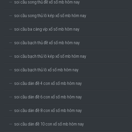
soi cầu song thủ đề xổ số mb hôm nay
soi cầu song thủ lô kép xổ số mb hôm nay
soi cầu ba càng víp xổ số mb hôm nay
soi cầu bạch thủ đề xổ số mb hôm nay
soi cầu bạch thủ lô kép xổ số mb hôm nay
soi cầu bạch thủ lô xổ số mb hôm nay
soi cầu dàn đề 4 con xổ số mb hôm nay
soi cầu dàn đề 6 con xổ số mb hôm nay
soi cầu dàn đề 8 con xổ số mb hôm nay
soi cầu dàn đề 10 con xổ số mb hôm nay