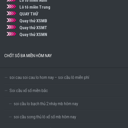
Lô tô miền Nam
Lô tô miền Trung
QUAY THỬ
Quay thử XSMB
Quay thử XSMT
Quay thử XSMN
CHỐT SỐ BA MIỀN HÔM NAY
soi cau soi cau lo hom nay – soi cầu lô miễn phí
Soi cầu xổ số miền bắc
soi cầu lo bạch thủ 2 nháy mb hôm nay
soi cầu song thủ lô xổ số mb hôm nay