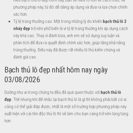
hiểu bạch thủ lô đẹp hôm nay, bạn sẽ hiểu rõ hơn về cách thức và
phương pháp này, từ đó dễ dàng áp dụng và đưa ra lựa chọn chính
xác hơn.
Tỷ lệ trúng thưởng cao: Một trong những lý do khiến
bạch thủ lô 2
nháy đẹp
trở nên phổ biến là vì tỷ lệ trúng thưởng khi áp dụng cách
này khá cao. Thay vì đánh bừa, anh em sẽ sử dụng suy luận và
phân tích để đưa ra quyết định chính xác hơn, giúp tăng khả năng
trúng thưởng. Điều này đã được rất nhiều lô thủ kiểm chứng và
đánh giá cao.
Bạch thủ lô đẹp nhất hôm nay ngày
03/08/2026
Dường như ai trong chúng ta đều đã quá quen thuộc với
bạch thủ lô
đẹp
. Thế nhưng khi để nhắc lại bạch thủ lô là gì thì không phải bất cứ ai
cũng có thể giải đáp được, nhất là một số trường hợp phương pháp này
xuất hiện với cái tên độc thủ lô thì sẽ làm cho bạn càng trở nên lúng túng
hơn.