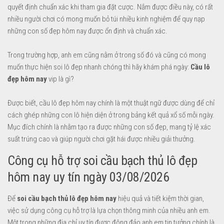
quyết định chuẩn xác khi tham gia đặt cược. Nắm được điều này, có rất
nhiều người chơi có mong muốn bỏ túi nhiều kinh nghiệm để quy nạp
những con số đẹp hôm nay được ổn định và chuẩn xác.
Trong trường hợp, anh em cũng nằm ở trong số đó và cũng có mong
muốn thực hiện soi lô đẹp nhanh chóng thì hãy khám phá ngày:
Cầu lô
đẹp hôm nay
vip là gì?
Được biết, cầu lô đẹp hôm nay chính là một thuật ngữ được dùng để chỉ
cách ghép những con lô hiện diện ở trong bảng kết quả xổ số mỗi ngày.
Mục đích chính là nhằm tạo ra được những con số đẹp, mang tỷ lệ xác
suất trúng cao và giúp người chơi gặt hái được nhiều giải thưởng.
Công cụ hỗ trợ soi cầu bạch thủ lô đẹp
hôm nay uy tín ngày 03/08/2026
Để
soi cầu bạch thủ lô đẹp hôm nay
hiệu quả và tiết kiệm thời gian,
việc sử dụng công cụ hỗ trợ là lựa chọn thông minh của nhiều anh em.
Một trong những địa chỉ uy tín được đông đảo anh em tin tưởng chính là