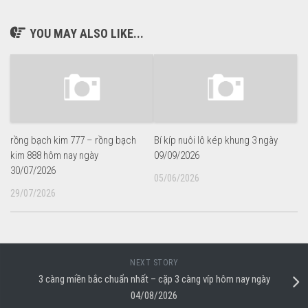
YOU MAY ALSO LIKE...
rồng bạch kim 777 – rồng bạch
Bí kíp nuôi lô kép khung 3 ngày
kim 888 hôm nay ngày
09/09/2026
30/07/2026
05/06/2026
29/07/2026
NEXT STORY
3 càng miền bắc chuẩn nhất – cặp 3 càng víp hôm nay ngày
04/08/2026