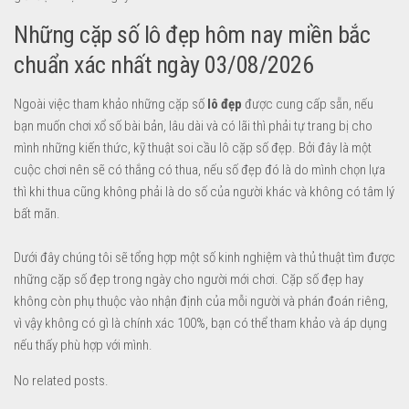
Những cặp số lô đẹp hôm nay miền bắc
chuẩn xác nhất ngày 03/08/2026
Ngoài việc tham khảo những cặp số
lô đẹp
được cung cấp sẵn, nếu
bạn muốn chơi xổ số bài bản, lâu dài và có lãi thì phải tự trang bị cho
mình những kiến thức, kỹ thuật soi cầu lô cặp số đẹp. Bởi đây là một
cuộc chơi nên sẽ có thắng có thua, nếu số đẹp đó là do mình chọn lựa
thì khi thua cũng không phải là do số của người khác và không có tâm lý
bất mãn.
Dưới đây chúng tôi sẽ tổng hợp một số kinh nghiệm và thủ thuật tìm được
những cặp số đẹp trong ngày cho người mới chơi. Cặp số đẹp hay
không còn phụ thuộc vào nhận định của mỗi người và phán đoán riêng,
vì vậy không có gì là chính xác 100%, bạn có thể tham khảo và áp dụng
nếu thấy phù hợp với mình.
No related posts.