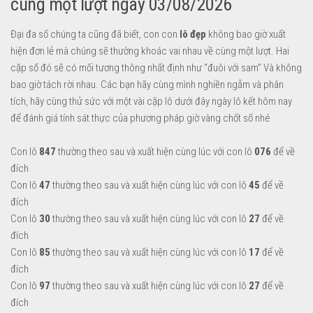
cùng một lượt ngày 03/08/2026
Đại đa số chúng ta cũng đã biết, con con
lô đẹp
không bao giờ xuất
hiện đơn lẻ mà chúng sẽ thường khoác vai nhau về cùng một lượt. Hai
cặp số đó sẽ có mối tương thông nhất định như “đuôi với sam” Và không
bao giờ tách rời nhau. Các bạn hãy cùng mình nghiền ngẫm và phân
tích, hãy cùng thử sức với một vài cặp lô dưới đây ngày lô kết hôm nay
để đánh giá tính sát thực của phương pháp giờ vàng chốt số nhé
Con lô
847
thường theo sau và xuất hiện cùng lúc với con lô
076
để về
đích
Con lô
47
thường theo sau và xuất hiện cùng lúc với con lô
45
để về
đích
Con lô
30
thường theo sau và xuất hiện cùng lúc với con lô
27
để về
đích
Con lô
85
thường theo sau và xuất hiện cùng lúc với con lô
17
để về
đích
Con lô
97
thường theo sau và xuất hiện cùng lúc với con lô
27
để về
đích