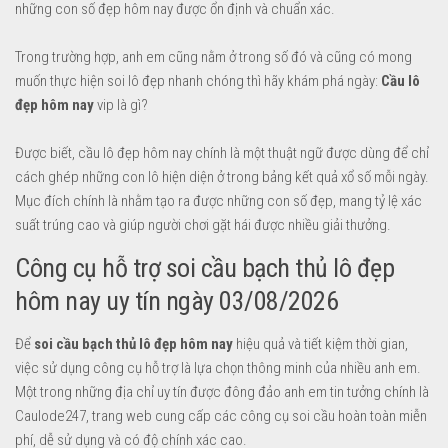
những con số đẹp hôm nay được ổn định và chuẩn xác.
Trong trường hợp, anh em cũng nằm ở trong số đó và cũng có mong
muốn thực hiện soi lô đẹp nhanh chóng thì hãy khám phá ngày:
Cầu lô
đẹp hôm nay
vip là gì?
Được biết, cầu lô đẹp hôm nay chính là một thuật ngữ được dùng để chỉ
cách ghép những con lô hiện diện ở trong bảng kết quả xổ số mỗi ngày.
Mục đích chính là nhằm tạo ra được những con số đẹp, mang tỷ lệ xác
suất trúng cao và giúp người chơi gặt hái được nhiều giải thưởng.
Công cụ hỗ trợ soi cầu bạch thủ lô đẹp
hôm nay uy tín ngày 03/08/2026
Để
soi cầu bạch thủ lô đẹp hôm nay
hiệu quả và tiết kiệm thời gian,
việc sử dụng công cụ hỗ trợ là lựa chọn thông minh của nhiều anh em.
Một trong những địa chỉ uy tín được đông đảo anh em tin tưởng chính là
Caulode247, trang web cung cấp các công cụ soi cầu hoàn toàn miễn
phí, dễ sử dụng và có độ chính xác cao.