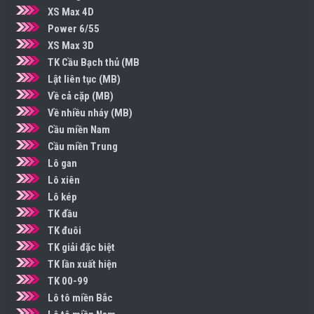
XS Max 4D
Power 6/55
XS Max 3D
TK Cầu Bạch thủ (MB
Lật liên tục (MB)
Về cả cặp (MB)
Về nhiều nháy (MB)
Cầu miền Nam
Cầu miền Trung
Lô gan
Lô xiên
Lô kép
TK đầu
TK đuôi
TK giải đặc biệt
TK lần xuất hiện
TK 00-99
Lô tô miền Bắc