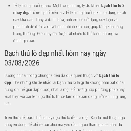
Tỷ lệ trúng thưởng cao: Một trong những lý do khiến
bạch thủ lô 2
nháy đẹp
trở nên phổ biến là vì tỷ lệ trúng thưởng khi áp dụng cách
này khá cao. Thay vì đánh bừa, anh em sẽ sử dụng suy luận và
phân tích để đưa ra quyết định chính xác hơn, giúp tăng khả năng
trúng thưởng. Điều này đã được rất nhiều lô thủ kiểm chứng và
đánh giá cao.
Bạch thủ lô đẹp nhất hôm nay ngày
03/08/2026
Dường như ai trong chúng ta đều đã quá quen thuộc với
bạch thủ lô
đẹp
. Thế nhưng khi để nhắc lại bạch thủ lô là gì thì không phải bất cứ ai
cũng có thể giải đáp được, nhất là một số trường hợp phương pháp này
xuất hiện với cái tên độc thủ lô thì sẽ làm cho bạn càng trở nên lúng túng
hơn.
Trên thực tế, bạch thủ lô hay độc thủ lô đều là một. Đây là một thuật ngữ
chuyên dùng để chỉ về cái chơi mà yêu cầu người tham gia sẽ phải dự