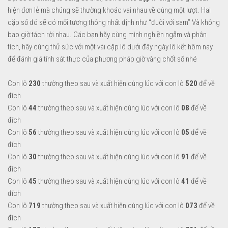
hiện đơn lẻ mà chúng sẽ thường khoác vai nhau về cùng một lượt. Hai
cặp số đó sẽ có mối tương thông nhất định như “đuôi với sam” Và không
bao giờ tách rời nhau. Các bạn hãy cùng mình nghiền ngẫm và phân
tích, hãy cùng thử sức với một vài cặp lô dưới đây ngày lô kết hôm nay
để đánh giá tính sát thực của phương pháp giờ vàng chốt số nhé
Con lô
230
thường theo sau và xuất hiện cùng lúc với con lô
520
để về
đích
Con lô
44
thường theo sau và xuất hiện cùng lúc với con lô
08
để về
đích
Con lô
56
thường theo sau và xuất hiện cùng lúc với con lô
05
để về
đích
Con lô
30
thường theo sau và xuất hiện cùng lúc với con lô
91
để về
đích
Con lô
45
thường theo sau và xuất hiện cùng lúc với con lô
41
để về
đích
Con lô
719
thường theo sau và xuất hiện cùng lúc với con lô
073
để về
đích