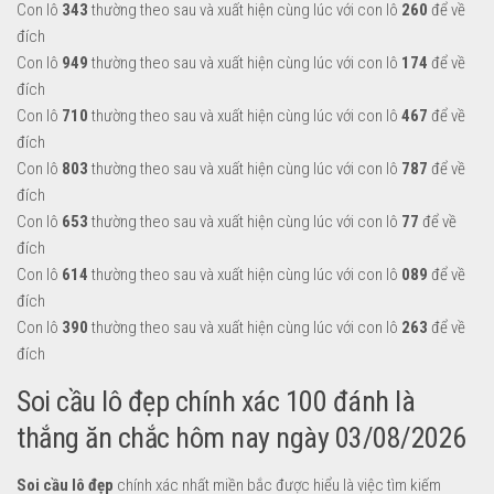
Con lô
343
thường theo sau và xuất hiện cùng lúc với con lô
260
để về
đích
Con lô
949
thường theo sau và xuất hiện cùng lúc với con lô
174
để về
đích
Con lô
710
thường theo sau và xuất hiện cùng lúc với con lô
467
để về
đích
Con lô
803
thường theo sau và xuất hiện cùng lúc với con lô
787
để về
đích
Con lô
653
thường theo sau và xuất hiện cùng lúc với con lô
77
để về
đích
Con lô
614
thường theo sau và xuất hiện cùng lúc với con lô
089
để về
đích
Con lô
390
thường theo sau và xuất hiện cùng lúc với con lô
263
để về
đích
Soi cầu lô đẹp chính xác 100 đánh là
thắng ăn chắc hôm nay ngày 03/08/2026
Soi cầu lô đẹp
chính xác nhất miền bắc được hiểu là việc tìm kiếm