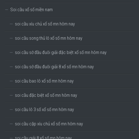
Soi cầu xổ số miền nam
soi cầu xíu chủ xổ số mn hôm nay
soi cầu song thủ lô xổ số mn hôm nay
soi cầu sớ đầu đuôi giải đặc biệt xổ số mn hôm nay
soi cầu sớ đầu đuôi giải 8 xổ số mn hôm nay
soi cầu bao lô xổ số mn hôm nay
soi cầu đặc biệt xổ số mn hôm nay
soi cầu lô 3 số xổ số mn hôm nay
soi cầu cặp xíu chủ xổ số mn hôm nay
soi cầu giải 8 xổ số mn hôm nay