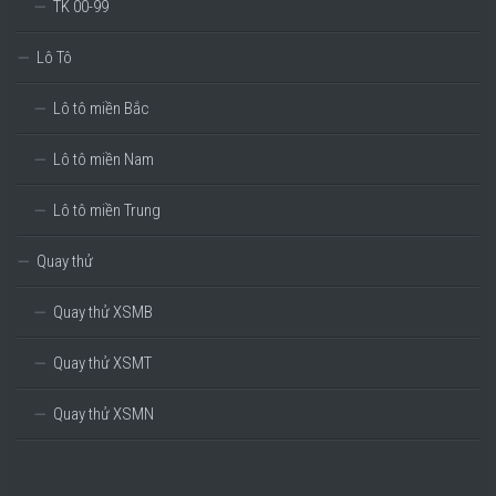
TK 00-99
Lô Tô
Lô tô miền Bắc
Lô tô miền Nam
Lô tô miền Trung
Quay thử
Quay thử XSMB
Quay thử XSMT
Quay thử XSMN