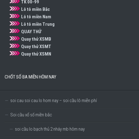
TK 00-99
Lô tô miền Bắc
Lô tô miền Nam
Lô tô miền Trung
QUAY THỬ
Quay thử XSMB
Quay thử XSMT
Quay thử XSMN
CHỐT SỐ BA MIỀN HÔM NAY
soi cau soi cau lo hom nay – soi cầu lô miễn phí
Soi cầu xổ số miền bắc
soi cầu lo bạch thủ 2 nháy mb hôm nay