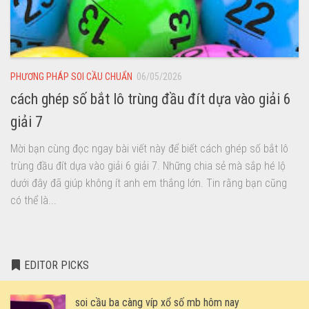
PHƯƠNG PHÁP SOI CẦU CHUẨN
06/05/2026
cách ghép số bắt lô trùng đầu đít dựa vào giải 6
giải 7
Mời bạn cùng đọc ngay bài viết này để biết cách ghép số bắt lô
trùng đầu đít dựa vào giải 6 giải 7. Những chia sẻ mà sắp hé lộ
dưới đây đã giúp không ít anh em thắng lớn. Tin rằng bạn cũng
có thể là...
EDITOR PICKS
soi cầu ba càng víp xổ số mb hôm nay