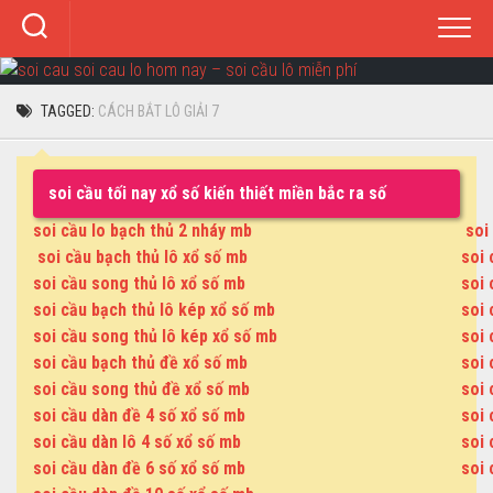
Skip
to
content
TAGGED:
CÁCH BẮT LÔ GIẢI 7
soi cầu tối nay xổ số kiến thiết miền bắc ra số
soi cầu lo bạch thủ 2 nháy mb
soi
soi cầu bạch thủ lô xổ số mb
soi 
soi cầu song thủ lô xổ số mb
soi 
soi cầu bạch thủ lô kép xổ số mb
soi 
soi cầu song thủ lô kép xổ số mb
soi 
soi cầu bạch thủ đề xổ số mb
soi 
soi cầu song thủ đề xổ số mb
soi 
soi cầu dàn đề 4 số xổ số mb
soi 
soi cầu dàn lô 4 số xổ số mb
soi 
soi cầu dàn đề 6 số xổ số mb
soi 