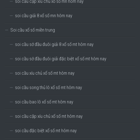
soi cầu cặp xíu chủ xổ số mn hôm nay
soi cầu giải 8 xổ số mn hôm nay
Soi cầu xổ số miền trung
soi cầu sớ đầu đuôi giải 8 xổ số mt hôm nay
soi cầu sớ đầu đuôi giải đặc biệt xổ số mt hôm nay
soi cầu xíu chủ xổ số mt hôm nay
soi cầu song thủ lô xổ số mt hôm nay
soi cầu bao lô xổ số mt hôm nay
soi cầu cặp xíu chủ xổ số mt hôm nay
soi cầu đặc biệt xổ số mt hôm nay