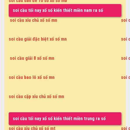
soi cầu dàn đề 10 số xổ số mb
soi cầu tối nay xổ số kiến thiết miền nam ra số
soi cầu xỉu chủ xổ số mn
soi 
soi cầu giải đặc biệt xổ số mn
soi 
soi cầu giải 8 xổ số mn
soi 
soi cầu bao lô xổ số mn
soi 
soi cầu cặp xỉu chủ xổ số mn
soi cầu tối nay xổ số kiến thiết miền trung ra số
soi cầu xỉu chủ xổ số mt
soi 