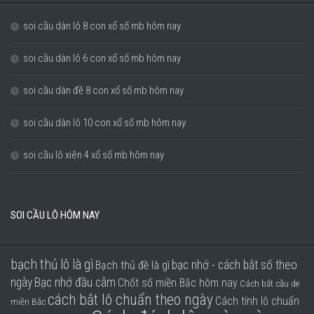
soi cầu dàn lô 8 con xổ số mb hôm nay
soi cầu dàn lô 6 con xổ số mb hôm nay
soi cầu dàn đề 8 con xổ số mb hôm nay
soi cầu dàn lô 10 con xổ số mb hôm nay
soi cầu lô xiên 4 xổ số mb hôm nay
SOI CẦU LÔ HÔM NAY
bạch thủ lô là gì
bạc nhớ - cách bắt số theo
Bạch thủ đề là gì
ngày
Bạc nhớ đầu câm
Chốt số miền Bắc hôm nay
Cách bắt cầu de
cách bắt lô chuẩn theo ngày
Cách tính lô chuẩn
miền Bắc