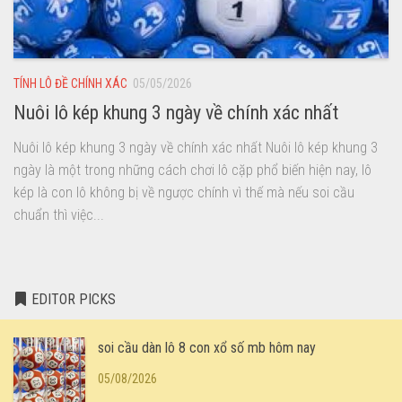
TÍNH LÔ ĐỀ CHÍNH XÁC
05/05/2026
Nuôi lô kép khung 3 ngày về chính xác nhất
Nuôi lô kép khung 3 ngày về chính xác nhất Nuôi lô kép khung 3
ngày là một trong những cách chơi lô cặp phổ biến hiện nay, lô
kép là con lô không bị về ngược chính vì thế mà nếu soi cầu
chuẩn thì việc...
EDITOR PICKS
soi cầu dàn lô 8 con xổ số mb hôm nay
05/08/2026