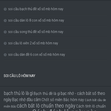
soi cầu bạch thủ đề xổ số mb hôm nay
soi cầu dàn lô 8 con xổ số mb hôm nay
soi cầu song thủ đề xổ số mb hôm nay
soi cầu lô xiên 2 xổ số mb hôm nay
soi cầu dàn đề 6 con xổ số mb hôm nay
SOI CẦU LÔ HÔM NAY
bạch thủ lô là gì
bạc nhớ - cách bắt số theo
Bạch thủ đề là gì
ngày
Bạc nhớ đầu câm
Chốt số miền Bắc hôm nay
Cách bắt cầu de
cách bắt lô chuẩn theo ngày
Cách tính lô chuẩn
miền Bắc