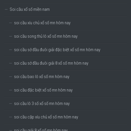
Soi cầu xổ số miền nam
soi cầu xíu chủ xổ số mn hôm nay
soi cầu song thủ lô xổ số mn hôm nay
soi cầu sớ đầu đuôi giải đặc biệt xổ số mn hôm nay
soi cầu sớ đầu đuôi giải 8 xổ số mn hôm nay
soi cầu bao lô xổ số mn hôm nay
soi cầu đặc biệt xổ số mn hôm nay
soi cầu lô 3 số xổ số mn hôm nay
soi cầu cặp xíu chủ xổ số mn hôm nay
soi cầu giải 8 xổ số mn hôm nay