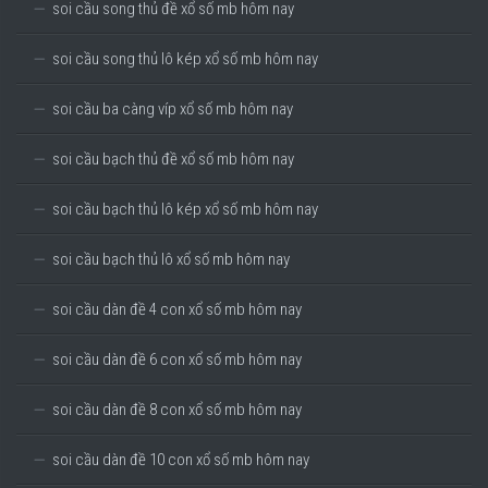
soi cầu song thủ đề xổ số mb hôm nay
soi cầu song thủ lô kép xổ số mb hôm nay
soi cầu ba càng víp xổ số mb hôm nay
soi cầu bạch thủ đề xổ số mb hôm nay
soi cầu bạch thủ lô kép xổ số mb hôm nay
soi cầu bạch thủ lô xổ số mb hôm nay
soi cầu dàn đề 4 con xổ số mb hôm nay
soi cầu dàn đề 6 con xổ số mb hôm nay
soi cầu dàn đề 8 con xổ số mb hôm nay
soi cầu dàn đề 10 con xổ số mb hôm nay