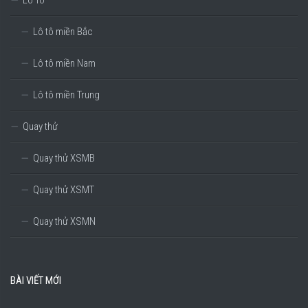
Lô Tô
Lô tô miền Bắc
Lô tô miền Nam
Lô tô miền Trung
Quay thử
Quay thử XSMB
Quay thử XSMT
Quay thử XSMN
BÀI VIẾT MỚI