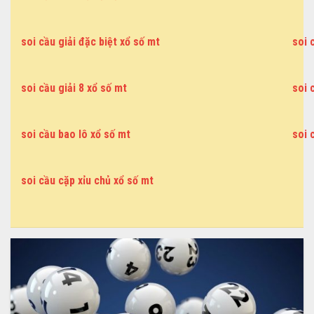
soi cầu giải đặc biệt xổ số mt
soi 
soi cầu giải 8 xổ số mt
soi 
soi cầu bao lô xổ số mt
soi 
soi cầu cặp xỉu chủ xổ số mt