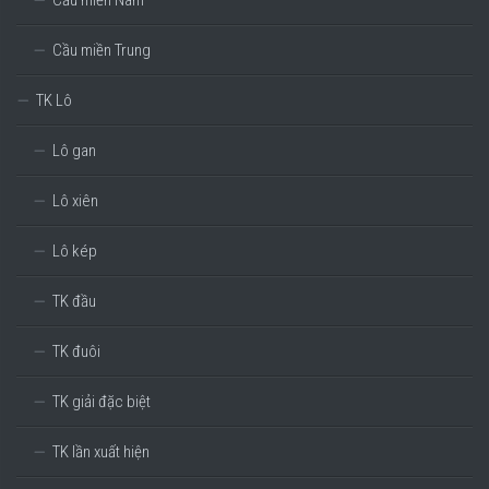
Cầu miền Nam
Cầu miền Trung
TK Lô
Lô gan
Lô xiên
Lô kép
TK đầu
TK đuôi
TK giải đặc biệt
TK lần xuất hiện