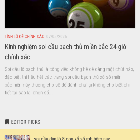
TÍNH LÔ ĐỀ CHÍNH XÁC
07/05/2026
Kinh nghiệm soi cầu bạch thủ miền bắc 24 giờ
chính xác
Soi cầu lô bạch thủ là công việc không hề dễ dàng một chút nào,
đặc biệt thì hầu hết các trang soi cầu bạch thủ xổ số miền
bắc hiện này thường cho số để đánh chứ lại không cho biết chi
tiết tại sao lại chọn số...
EDITOR PICKS
soi cầu dàn lô 8 con xổ số mb hôm nay