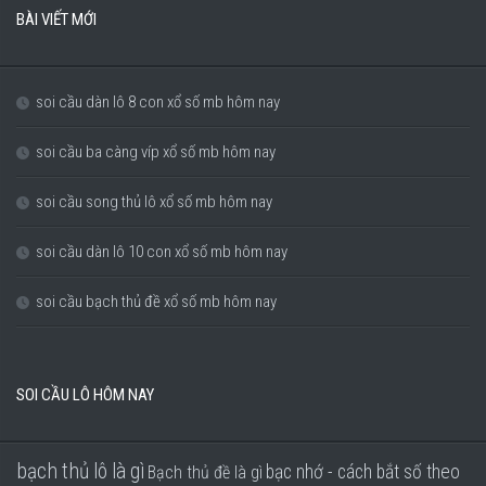
BÀI VIẾT MỚI
soi cầu dàn lô 8 con xổ số mb hôm nay
soi cầu ba càng víp xổ số mb hôm nay
soi cầu song thủ lô xổ số mb hôm nay
soi cầu dàn lô 10 con xổ số mb hôm nay
soi cầu bạch thủ đề xổ số mb hôm nay
SOI CẦU LÔ HÔM NAY
bạch thủ lô là gì
bạc nhớ - cách bắt số theo
Bạch thủ đề là gì