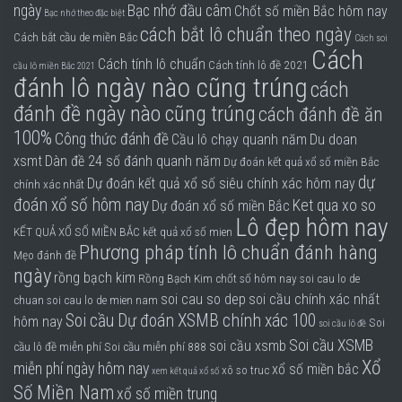
ngày
Bạc nhớ đầu câm
Chốt số miền Bắc hôm nay
Bạc nhớ theo đặc biệt
cách bắt lô chuẩn theo ngày
Cách bắt cầu de miền Bắc
Cách soi
Cách
Cách tính lô chuẩn
Cách tính lô đề 2021
cầu lô miền Bắc 2021
đánh lô ngày nào cũng trúng
cách
đánh đề ngày nào cũng trúng
cách đánh đề ăn
100%
Công thức đánh đề
Cầu lô chạy quanh năm
Du doan
xsmt
Dàn đề 24 số đánh quanh năm
Dự đoán kết quả xổ số miền Bắc
dự
Dự đoán kết quả xổ số siêu chính xác hôm nay
chính xác nhất
đoán xổ số hôm nay
Ket qua xo so
Dự đoán xổ số miền Bắc
Lô đẹp hôm nay
KẾT QUẢ XỔ SỐ MIỀN BẮC
kết quả xổ số mien
Phương pháp tính lô chuẩn đánh hàng
Mẹo đánh đề
ngày
rồng bạch kim
Rồng Bạch Kim chốt số hôm nay
soi cau lo de
soi cau so dep
soi cầu chính xác nhất
chuan
soi cau lo de mien nam
Soi cầu Dự đoán XSMB chính xác 100
hôm nay
Soi
soi cầu lô đề
Soi cầu XSMB
soi cầu xsmb
cầu lô đề miễn phí
Soi cầu miễn phí 888
Xổ
miễn phí ngày hôm nay
xổ số miền bắc
xô so truc
xem kết quả xổ số
Số Miền Nam
xổ số miền trung