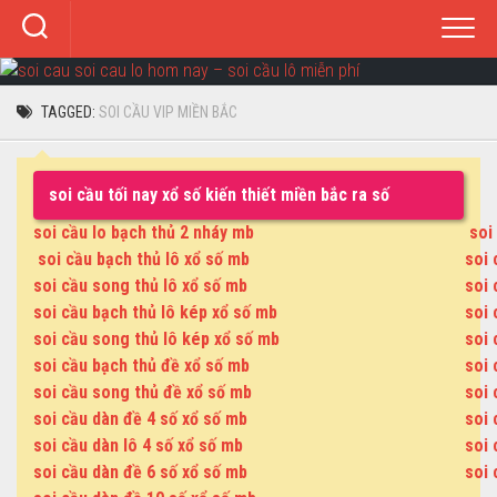
Skip
to
content
TAGGED:
SOI CẦU VIP MIỀN BẮC
soi cầu tối nay xổ số kiến thiết miền bắc ra số
soi cầu lo bạch thủ 2 nháy mb
soi
soi cầu bạch thủ lô xổ số mb
soi 
soi cầu song thủ lô xổ số mb
soi 
soi cầu bạch thủ lô kép xổ số mb
soi 
soi cầu song thủ lô kép xổ số mb
soi 
soi cầu bạch thủ đề xổ số mb
soi 
soi cầu song thủ đề xổ số mb
soi 
soi cầu dàn đề 4 số xổ số mb
soi 
soi cầu dàn lô 4 số xổ số mb
soi 
soi cầu dàn đề 6 số xổ số mb
soi 