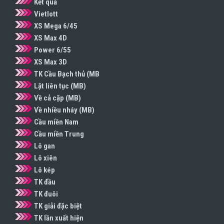
Kết quả
Vietlott
XS Mega 6/45
XS Max 4D
Power 6/55
XS Max 3D
TK Cầu Bạch thủ (MB
Lật liên tục (MB)
Về cả cặp (MB)
Về nhiều nháy (MB)
Cầu miền Nam
Cầu miền Trung
Lô gan
Lô xiên
Lô kép
TK đầu
TK đuôi
TK giải đặc biệt
TK lần xuất hiện