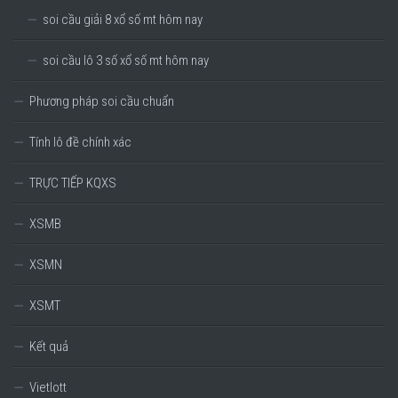
soi cầu giải 8 xổ số mt hôm nay
soi cầu lô 3 số xổ số mt hôm nay
Phương pháp soi cầu chuẩn
Tính lô đề chính xác
TRỰC TIẾP KQXS
XSMB
XSMN
XSMT
Kết quả
Vietlott