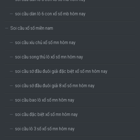
soi cầu dàn lô 6 con xổ số mb hôm nay
Soi cầu xổ số miền nam
soi cầu xíu chủ xổ số mn hôm nay
soi cầu song thủ lô xổ số mn hôm nay
soi cầu sớ đầu đuôi giải đặc biệt xổ số mn hôm nay
soi cầu sớ đầu đuôi giải 8 xổ số mn hôm nay
soi cầu bao lô xổ số mn hôm nay
soi cầu đặc biệt xổ số mn hôm nay
soi cầu lô 3 số xổ số mn hôm nay