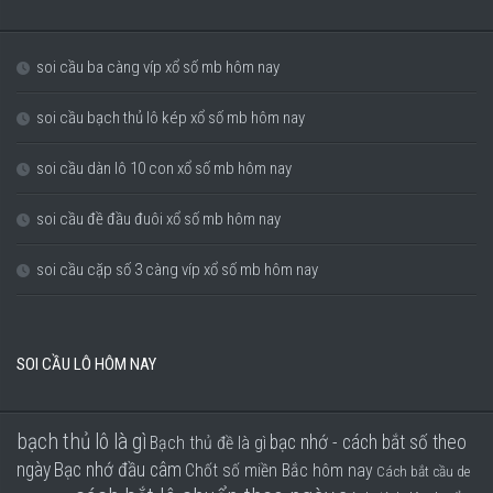
soi cầu ba càng víp xổ số mb hôm nay
soi cầu bạch thủ lô kép xổ số mb hôm nay
soi cầu dàn lô 10 con xổ số mb hôm nay
soi cầu đề đầu đuôi xổ số mb hôm nay
soi cầu cặp số 3 càng víp xổ số mb hôm nay
SOI CẦU LÔ HÔM NAY
bạch thủ lô là gì
bạc nhớ - cách bắt số theo
Bạch thủ đề là gì
ngày
Bạc nhớ đầu câm
Chốt số miền Bắc hôm nay
Cách bắt cầu de