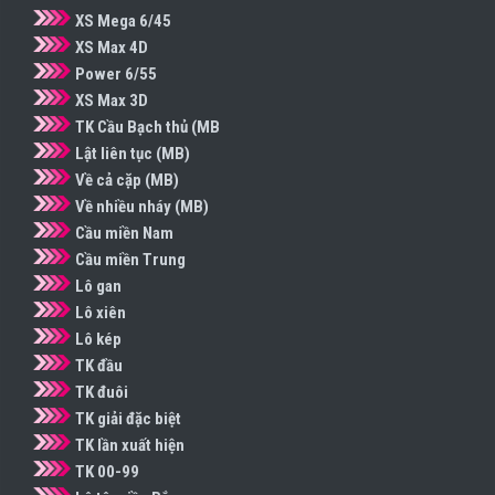
XS Mega 6/45
XS Max 4D
Power 6/55
XS Max 3D
TK Cầu Bạch thủ (MB
Lật liên tục (MB)
Về cả cặp (MB)
Về nhiều nháy (MB)
Cầu miền Nam
Cầu miền Trung
Lô gan
Lô xiên
Lô kép
TK đầu
TK đuôi
TK giải đặc biệt
TK lần xuất hiện
TK 00-99