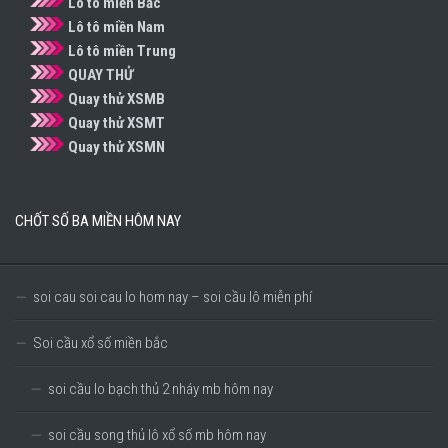
Lô tô miền Bắc
Lô tô miền Nam
Lô tô miền Trung
QUAY THỬ
Quay thử XSMB
Quay thử XSMT
Quay thử XSMN
CHỐT SỐ BA MIỀN HÔM NAY
soi cau soi cau lo hom nay – soi cầu lô miễn phí
Soi cầu xổ số miền bắc
soi cầu lo bạch thủ 2 nháy mb hôm nay
soi cầu song thủ lô xổ số mb hôm nay