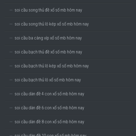
soi cầu song thủ đề xổ số mb hôm nay
soi cầu song thủ lô kép xổ số mb hôm nay
soi cầu ba càng víp xổ số mb hôm nay
soi cầu bạch thủ đề xổ số mb hôm nay
soi cầu bạch thủ lô kép xổ số mb hôm nay
soi cầu bạch thủ lô xổ số mb hôm nay
soi cầu dàn đề 4 con xổ số mb hôm nay
soi cầu dàn đề 6 con xổ số mb hôm nay
soi cầu dàn đề 8 con xổ số mb hôm nay
soi cầu dàn đề 10 con xổ số mb hôm nay