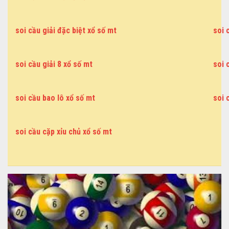
soi cầu giải đặc biệt xổ số mt
soi 
soi cầu giải 8 xổ số mt
soi 
soi cầu bao lô xổ số mt
soi 
soi cầu cặp xỉu chủ xổ số mt