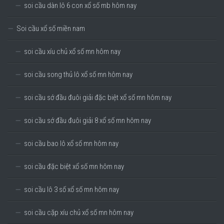
soi cầu dàn lô 6 con xổ số mb hôm nay
Soi cầu xổ số miền nam
soi cầu xíu chủ xổ số mn hôm nay
soi cầu song thủ lô xổ số mn hôm nay
soi cầu sớ đầu đuôi giải đặc biệt xổ số mn hôm nay
soi cầu sớ đầu đuôi giải 8 xổ số mn hôm nay
soi cầu bao lô xổ số mn hôm nay
soi cầu đặc biệt xổ số mn hôm nay
soi cầu lô 3 số xổ số mn hôm nay
soi cầu cặp xíu chủ xổ số mn hôm nay