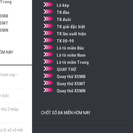
 Trung
8
Lô kép
XỔ
TK đầu
XSMB
SỐ
TK đuôi
MN
XSMT
TK giải đặc biệt
HÔM
XSMN
NAY
TK lần xuất hiện
TK 00-99
SOI
Lô tô miền Bắc
CẦU
HÔM NAY
Lô tô miền Nam
BAO
Lô tô miền Trung
LÔ
QUAY THỬ
XỔ
o hom nay –
SỐ
Quay thử XSMB
MN
Quay thử XSMT
HÔM
Quay thử XSMN
NAY
ền bắc
SOI
 thủ 2 nháy
CẦU
CHỐT SỐ BA MIỀN HÔM NAY
ĐẶC
BIỆT
XỔ
ủ lô xổ số mb