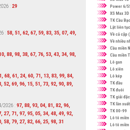
2026 :
29
MB
Power 6/5
HÔM
XS Max 3D
NAY
TK Cầu Bạc
Lật liên tụ
SOI
26 :
58, 51, 62, 67, 59, 83, 35, 07, 49,
Về cả cặp 
G
CẦU
CẶP
Về nhiều n
SỐ
Cầu miền 
3
10, 88, 98, 38, 67, 76, 53, 43, 34, 98,
Cầu miền 
CÀNG
Lô gan
VÍP
Lô xiên
XỔ
1, 68, 61, 24, 60, 71, 13, 83, 99, 84,
SỐ
Lô kép
MB
TK đầu
3, 52, 69, 96, 15, 51, 73, 92, 90, 89,
HÔM
TK đuôi
NAY
TK giải đặc
G
TK lần xuất
4/2026 :
97, 88, 93, 04, 81, 82, 96,
SOI
CẦU
TK 00-99
7, 27, 71, 97, 95, 05, 34, 48, 49, 92,
DÀN
Lô tô miền
0, 58, 79, 27, 82, 66, 25, 98, 31
LÔ
Lô tô miề
4