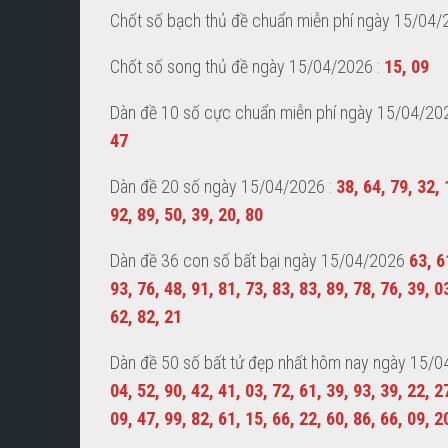
TK
ĐUÔI
Chốt số bạch thủ đề chuẩn miễn phí ngày 15/04/
HÔM
GIẢI
GIẢI
NAY
ĐẶC
ĐẶC
Chốt số song thủ đề ngày 15/04/2026 :
15, 09
BIỆT
BIỆT
SOI
XỔ
CẦU
Dàn đề 10 số cực chuẩn miễn phí ngày 15/04/20
TK
SỐ
SON
LẦN
MT
47
THỦ
XUẤT
HÔM
ĐỀ
HIỆN
NAY
XỔ
Dàn đề 20 số ngày 15/04/2026 :
38, 64, 79, 32, 
SỐ
92, 89, 50, 39, 20, 80
TK
SOI
MB
00-
CẦU
HÔM
99
XÍU
Dàn đề 36 con số bất bại ngày 15/04/2026
63, 6
NAY
CHỦ
93, 76, 48, 91, 81, 73, 83, 83, 89, 78, 76, 39, 0
XỔ
SOI
SỐ
62, 82, 21
CẦU
MT
SON
HÔM
Dàn đề 50 số bất tử đẹp nhất hôm nay ngày 15/0
THỦ
NAY
LÔ
04, 52, 90, 42, 41, 03, 72, 61, 39, 93, 39, 22, 2
KÉP
SOI
09, 47, 99, 82, 61, 15, 66, 22, 60, 86, 66, 09, 2
XỔ
CẦU
SỐ