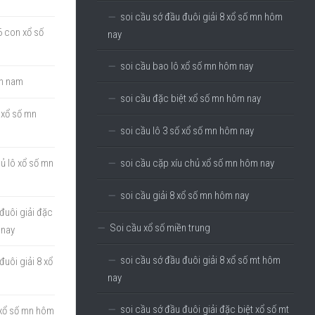
soi cầu sớ đầu đuôi giải 8 xổ số mn hôm
6 con xổ số
nay
soi cầu bao lô xổ số mn hôm nay
ền nam
soi cầu đặc biệt xổ số mn hôm nay
 xổ số mn
soi cầu lô 3 số xổ số mn hôm nay
ủ lô xổ số mn
soi cầu cặp xíu chủ xổ số mn hôm nay
soi cầu giải 8 xổ số mn hôm nay
đuôi giải đặc
Soi cầu xổ số miền trung
 nay
soi cầu sớ đầu đuôi giải 8 xổ số mt hôm
đuôi giải 8 xổ
nay
soi cầu sớ đầu đuôi giải đặc biệt xổ số mt
 xổ số mn hôm