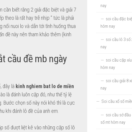
nay
cần biết rằng 2 giải đặc biệt và giải 7
 theo là rất hay trễ nhịp ” tức là phải
soi cầu đặc biệ
 nổi nuoi lo và dẫn tới tình huống thua
hôm nay
ấn đề này nên tham khảo thêm (kinh
soi cầu lô 3 s
nay
ắt cầu đề mb ngày
soi cầu cặp xí
hôm nay
soi cầu giải 8 
, đây là
kinh nghiem bat lo de miền
nay
o là đánh luôn cặp đó, như thế tỷ lệ
Soi cầu xổ số miề
g. Bước chọn số này nói khó thì là cực
thu khi đánh lô đề của anh em.
soi cầu sớ đầu 
số mt hôm nay
p số đượt liệt kê vào những cặp số lô