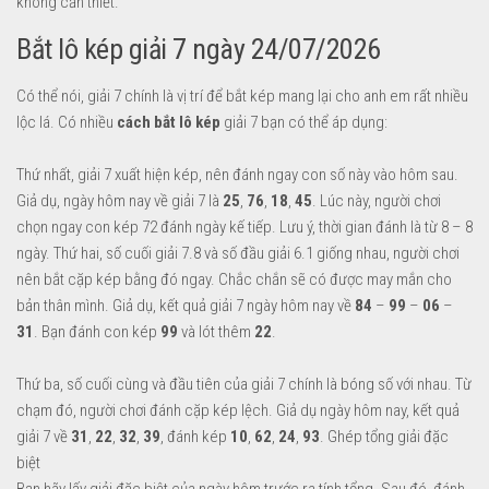
không cần thiết.
Bắt lô kép giải 7 ngày 24/07/2026
Có thể nói, giải 7 chính là vị trí để bắt kép mang lại cho anh em rất nhiều
lộc lá. Có nhiều
cách bắt lô kép
giải 7 bạn có thể áp dụng:
Thứ nhất, giải 7 xuất hiện kép, nên đánh ngay con số này vào hôm sau.
Giả dụ, ngày hôm nay về giải 7 là
25
,
76
,
18
,
45
. Lúc này, người chơi
chọn ngay con kép 72 đánh ngày kế tiếp. Lưu ý, thời gian đánh là từ 8 – 8
ngày. Thứ hai, số cuối giải 7.8 và số đầu giải 6.1 giống nhau, người chơi
nên bắt cặp kép bằng đó ngay. Chắc chắn sẽ có được may mắn cho
bản thân mình. Giả dụ, kết quả giải 7 ngày hôm nay về
84
–
99
–
06
–
31
. Bạn đánh con kép
99
và lót thêm
22
.
Thứ ba, số cuối cùng và đầu tiên của giải 7 chính là bóng số với nhau. Từ
chạm đó, người chơi đánh cặp kép lệch. Giả dụ ngày hôm nay, kết quả
giải 7 về
31
,
22
,
32
,
39
, đánh kép
10
,
62
,
24
,
93
. Ghép tổng giải đặc
biệt