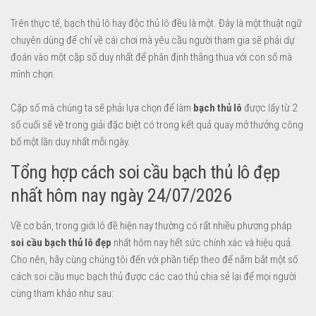
Trên thực tế, bạch thủ lô hay độc thủ lô đều là một. Đây là một thuật ngữ
chuyên dùng để chỉ về cái chơi mà yêu cầu người tham gia sẽ phải dự
đoán vào một cặp số duy nhất để phân định thắng thua với con số mà
mình chọn.
Cặp số mà chúng ta sẽ phải lựa chọn để làm
bạch thủ lô
được lấy từ 2
số cuối sẽ về trong giải đặc biệt có trong kết quả quay mở thưởng công
bố một lần duy nhất mỗi ngày.
Tổng hợp cách soi cầu bạch thủ lô đẹp
nhất hôm nay ngày 24/07/2026
Về cơ bản, trong giới lô đề hiện nay thường có rất nhiều phương pháp
soi cầu bạch thủ lô đẹp
nhất hôm nay hết sức chính xác và hiệu quả.
Cho nên, hãy cùng chúng tôi đến với phần tiếp theo để nắm bắt một số
cách soi cầu mục bạch thủ được các cao thủ chia sẻ lại để mọi người
cùng tham khảo như sau: