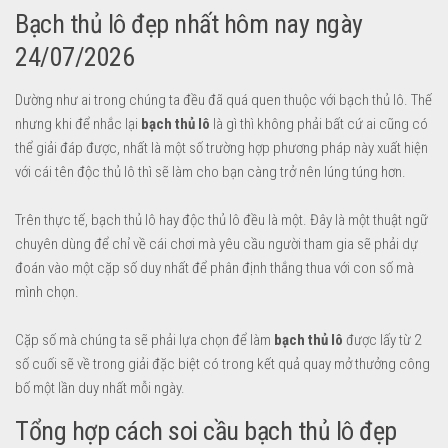
Bạch thủ lô đẹp nhất hôm nay ngày
24/07/2026
Dường như ai trong chúng ta đều đã quá quen thuộc với bạch thủ lô. Thế
nhưng khi để nhắc lại
bạch thủ lô
là gì thì không phải bất cứ ai cũng có
thể giải đáp được, nhất là một số trường hợp phương pháp này xuất hiện
với cái tên độc thủ lô thì sẽ làm cho bạn càng trở nên lúng túng hơn.
Trên thực tế, bạch thủ lô hay độc thủ lô đều là một. Đây là một thuật ngữ
chuyên dùng để chỉ về cái chơi mà yêu cầu người tham gia sẽ phải dự
đoán vào một cặp số duy nhất để phân định thắng thua với con số mà
mình chọn.
Cặp số mà chúng ta sẽ phải lựa chọn để làm
bạch thủ lô
được lấy từ 2
số cuối sẽ về trong giải đặc biệt có trong kết quả quay mở thưởng công
bố một lần duy nhất mỗi ngày.
Tổng hợp cách soi cầu bạch thủ lô đẹp