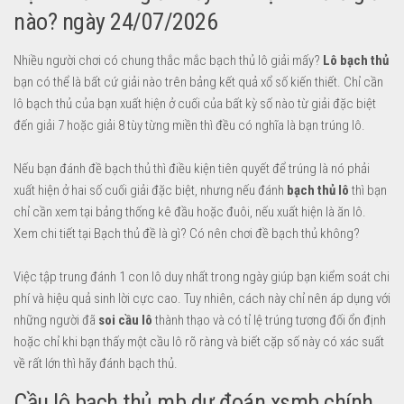
nào? ngày 24/07/2026
Nhiều người chơi có chung thắc mắc bạch thủ lô giải mấy?
Lô bạch thủ
bạn có thể là bất cứ giải nào trên bảng kết quả xổ số kiến thiết. Chỉ cần
lô bạch thủ của bạn xuất hiện ở cuối của bất kỳ số nào từ giải đặc biệt
đến giải 7 hoặc giải 8 tùy từng miền thì đều có nghĩa là bạn trúng lô.
Nếu bạn đánh đề bạch thủ thì điều kiện tiên quyết để trúng là nó phải
xuất hiện ở hai số cuối giải đặc biệt, nhưng nếu đánh
bạch thủ lô
thì bạn
chỉ cần xem tại bảng thống kê đầu hoặc đuôi, nếu xuất hiện là ăn lô.
Xem chi tiết tại Bạch thủ đề là gì? Có nên chơi đề bạch thủ không?
Việc tập trung đánh 1 con lô duy nhất trong ngày giúp bạn kiểm soát chi
phí và hiệu quả sinh lời cực cao. Tuy nhiên, cách này chỉ nên áp dụng với
những người đã
soi cầu lô
thành thạo và có tỉ lệ trúng tương đối ổn định
hoặc chỉ khi bạn thấy một cầu lô rõ ràng và biết cặp số này có xác suất
về rất lớn thì hãy đánh bạch thủ.
Cầu lô bạch thủ mb dự đoán xsmb chính