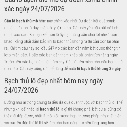
xác ngày 24/07/2026
Cầu lô bạch thủ mb
hôm nay chính xác nhất.Dự đoán kết quả xsmb
chuẩn. Là con lô duy nhất có tỷ lệ ra cao. Cầu này yêu cầu bắt có tính
chính xác cao. Khi bạn kết con lô ấy bạn cũng cần chơi lót nhẹ 1 con
khác. Rằng phải đảm bảo khi lô bạch thủ không ra thì cầu còn lại phải
ra. Khi tìm cầu hay soi cầu 247 vip các bạn cần nắm bắt được thông tin
loto miền bắc. Hoặc các bạn cần tham khảo bài phân tích hàng ngày.
Trước tiên các bạn cần biết hôm nay. Cầu lô bên mình cho cầu bạch thủ
con nào. Cầu này cũng có thể dùng để nuôi
lô bạch thủ khung 3 ngày.
Bạch thủ lô đẹp nhất hôm nay ngày
24/07/2026
Dường như ai trong chúng ta đều đã quá quen thuộc với bạch thủ lô. Thế
nhưng khi để nhắc lại
bạch thủ lô
là gì thì không phải bất cứ ai cũng có
thể giải đáp được, nhất là một số trường hợp phương pháp này xuất hiện
với cái tên độc thủ lô thì sẽ làm cho bạn càng trở nên lúng túng hơn.