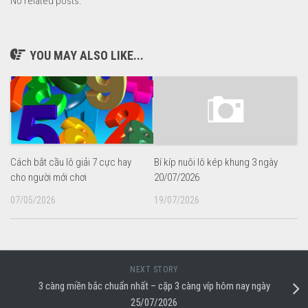
No related posts.
YOU MAY ALSO LIKE...
Cách bắt cầu lô giải 7 cực hay
Bí kíp nuôi lô kép khung 3 ngày
cho người mới chơi
20/07/2026
07/05/2026
19/07/2026
NEXT STORY
3 càng miền bắc chuẩn nhất – cặp 3 càng víp hôm nay ngày
25/07/2026