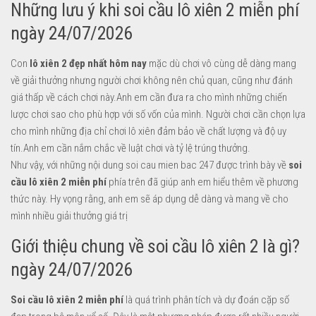
Những lưu ý khi soi cầu lô xiên 2 miễn phí
ngày 24/07/2026
Con
lô xiên 2 đẹp nhất hôm nay
mặc dù chơi vô cùng dễ dàng mang
về giải thưởng nhưng người chơi không nên chủ quan, cũng như đánh
giá thấp về cách chơi này.Anh em cần đưa ra cho mình những chiến
lược chơi sao cho phù hợp với số vốn của mình. Người chơi cần chọn lựa
cho mình những địa chỉ chơi lô xiên đảm bảo về chất lượng và độ uy
tín.Anh em cần nắm chắc về luật chơi và tỷ lệ trúng thưởng.
Như vậy, với những nội dung soi cau mien bac 247 được trình bày về
soi
cầu lô xiên 2 miễn phí
phía trên đã giúp anh em hiểu thêm về phương
thức này. Hy vọng rằng, anh em sẽ áp dụng dễ dàng và mang về cho
mình nhiều giải thưởng giá trị
Giới thiệu chung về soi cầu lô xiên 2 là gì?
ngày 24/07/2026
Soi cầu lô xiên 2 miễn phí
là quá trình phân tích và dự đoán cặp số