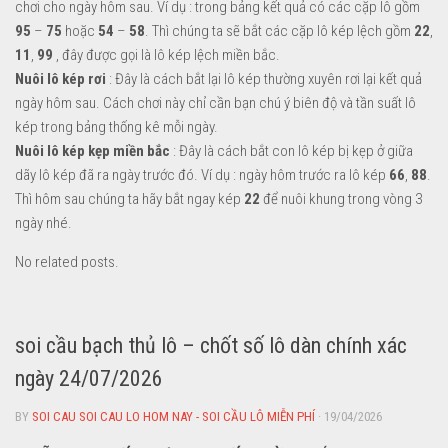
chơi cho ngày hôm sau. Ví dụ : trong bảng kết quả có các cặp lô gồm
95
–
75
hoặc
54
–
58
. Thì chúng ta sẽ bắt các cặp lô kép lệch gồm
22
,
11
,
99
, đây được gọi là lô kép lệch miền bắc.
Nuôi lô kép rơi
: Đây là cách bắt lại lô kép thường xuyên rơi lại kết quả
ngày hôm sau. Cách chơi này chỉ cần bạn chú ý biên độ và tần suất lô
kép trong bảng thống kê mỗi ngày.
Nuôi lô kép kẹp miền bắc
: Đây là cách bắt con lô kép bị kẹp ở giữa
dãy lô kép đã ra ngày trước đó. Ví dụ : ngày hôm trước ra lô kép
66
,
88
.
Thì hôm sau chúng ta hãy bắt ngay kép
22
để nuôi khung trong vòng 3
ngày nhé.
No related posts.
soi cầu bạch thủ lô – chốt số lô dàn chính xác
ngày 24/07/2026
BY
SOI CAU SOI CAU LO HOM NAY - SOI CẦU LÔ MIỄN PHÍ
· 19/04/2026