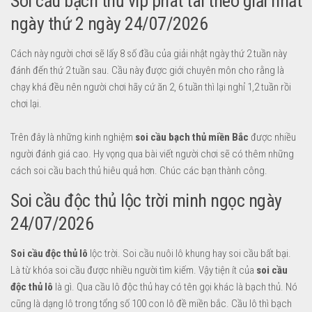
Soi cầu bạch thủ vip phát tài theo giải nhất
ngày thứ 2 ngày 24/07/2026
Cách này người chơi sẽ lấy 8 số đầu của giải nhật ngày thứ 2 tuần này
đánh đến thứ 2 tuần sau. Cầu này được giới chuyên môn cho rằng là
chạy khá đều nên người chơi hãy cứ ăn 2, 6 tuần thì lại nghỉ 1,2 tuần rồi
chơi lại.
Trên đây là những kinh nghiệm
soi cầu bạch thủ miền Bắc
được nhiều
người đánh giá cao. Hy vọng qua bài viết người chơi sẽ có thêm những
cách soi cầu bach thủ hiêu quả hơn. Chúc các bạn thành công.
Soi cầu độc thủ lộc trời minh ngọc ngày
24/07/2026
Soi cầu độc thủ lô
lộc trời. Soi cầu nuôi lô khung hay soi cầu bất bại.
Là từ khóa soi cầu được nhiều người tìm kiếm. Vậy tiện ít của
soi cầu
độc thủ lô
là gì. Qua cầu lô độc thủ hay có tên gọi khác là bạch thủ. Nó
cũng là dạng lô trong tổng số 100 con lô đề miền bắc. Cầu lô thì bạch