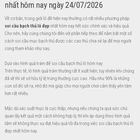
nhất hôm nay ngày 24/07/2026
Về cơ bản, trong giới lô đề hiện nay thường có rất nhiều phương pháp
soi cầu bạch thủ lô đẹp
nhất hôm nay hết sức chính xác và hiệu quả.
Cho nên, hãy cùng chúng tôi đến với phần tiếp theo để nắm bắt một số
cách soi cầu mục bạch thủ được các cao thủ chia sẻ lại để mọi người
cùng tham khảo như sau:
Dựa vào hình quả trám để soi cầu bạch thủ lô hôm nay
Trên thực tế, lô hình quả trám thường rất ít xuất hiện, tuy nhiên khi chúng
đã về thì sẽ sở hữu tỷ lệ trúng thưởng cực cao. Hầu như 90% là những
con số đó sẽ ra, nhờ đó mà giúp cho mọi người chơi cảm thấy yên tâm
hơn rất nhiều.
Mặc dù xác suất thực là cực thấp, nhưng nếu chúng ta quá sức chủ
quan lấy kết quả một cách không hợp lý, thì khi áp dụng theo hình quả
tắm sẽ không thực sự đạt hiệu quả tối đa trong việc soi cầu bạch thủ lô
đẹp nhất hôm nay.