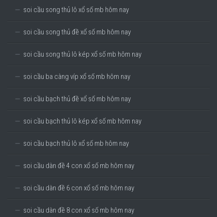
soi cầu song thủ lô xổ số mb hôm nay
soi cầu song thủ đề xổ số mb hôm nay
soi cầu song thủ lô kép xổ số mb hôm nay
soi cầu ba càng víp xổ số mb hôm nay
soi cầu bạch thủ đề xổ số mb hôm nay
soi cầu bạch thủ lô kép xổ số mb hôm nay
soi cầu bạch thủ lô xổ số mb hôm nay
soi cầu dàn đề 4 con xổ số mb hôm nay
soi cầu dàn đề 6 con xổ số mb hôm nay
soi cầu dàn đề 8 con xổ số mb hôm nay