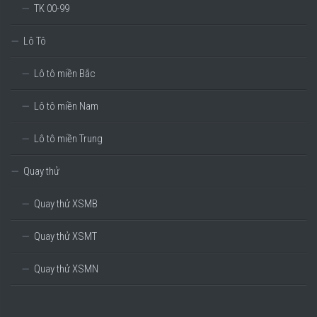
TK 00-99
Lô Tô
Lô tô miền Bắc
Lô tô miền Nam
Lô tô miền Trung
Quay thử
Quay thử XSMB
Quay thử XSMT
Quay thử XSMN