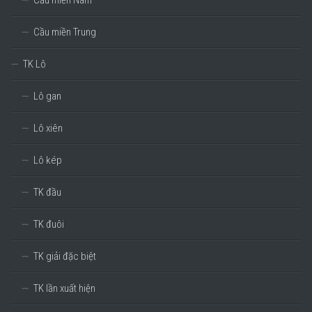
Cầu miền Nam
Cầu miền Trung
TK Lô
Lô gan
Lô xiên
Lô kép
TK đầu
TK đuôi
TK giải đặc biệt
TK lần xuất hiện