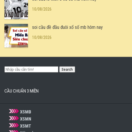
10/08/2026
soi cầu đề đầu đuôi xổ số mb hôm nay
10/08/2026
Search
CẦU CHUẨN 3 MIỀN
XSMB
XSMN
XSMT