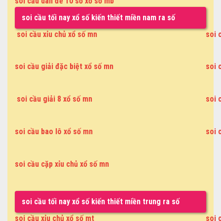
soi cầu dàn đề 10 số xổ số mb
soi cầu tối nay xổ số kiến thiết miền nam ra số
soi cầu xỉu chủ xổ số mn
soi 
soi cầu giải đặc biệt xổ số mn
soi 
soi cầu giải 8 xổ số mn
soi 
soi cầu bao lô xổ số mn
soi 
soi cầu cặp xỉu chủ xổ số mn
soi cầu tối nay xổ số kiến thiết miền trung ra số
soi cầu xỉu chủ xổ số mt
soi 