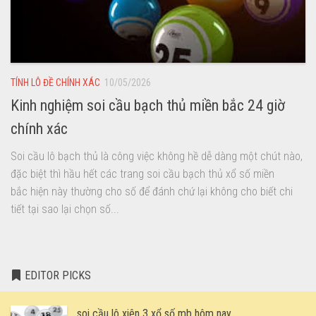
TÍNH LÔ ĐỀ CHÍNH XÁC
10/05/2026
Kinh nghiệm soi cầu bạch thủ miền bắc 24 giờ
chính xác
Soi cầu lô bạch thủ là công việc không hề dễ dàng một chút nào,
đặc biệt thì hầu hết các trang soi cầu bạch thủ xổ số miền
bắc hiện này thường cho số để đánh chứ lại không cho biết chi
tiết tại sao lại chọn số...
EDITOR PICKS
soi cầu lô xiên 3 xổ số mb hôm nay