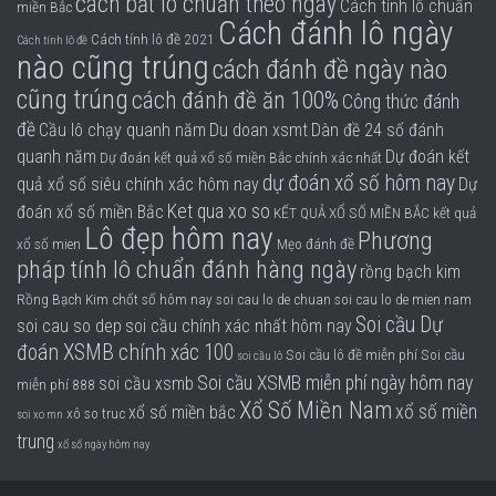
cách bắt lô chuẩn theo ngày
Cách tính lô chuẩn
miền Bắc
Cách đánh lô ngày
Cách tính lô đề 2021
Cách tính lô đề
nào cũng trúng
cách đánh đề ngày nào
cũng trúng
cách đánh đề ăn 100%
Công thức đánh
đề
Cầu lô chạy quanh năm
Du doan xsmt
Dàn đề 24 số đánh
quanh năm
Dự đoán kết
Dự đoán kết quả xổ số miền Bắc chính xác nhất
dự đoán xổ số hôm nay
quả xổ số siêu chính xác hôm nay
Dự
Ket qua xo so
đoán xổ số miền Bắc
KẾT QUẢ XỔ SỐ MIỀN BẮC
kết quả
Lô đẹp hôm nay
Phương
xổ số mien
Mẹo đánh đề
pháp tính lô chuẩn đánh hàng ngày
rồng bạch kim
Rồng Bạch Kim chốt số hôm nay
soi cau lo de chuan
soi cau lo de mien nam
Soi cầu Dự
soi cau so dep
soi cầu chính xác nhất hôm nay
đoán XSMB chính xác 100
Soi cầu lô đề miễn phí
Soi cầu
soi cầu lô
Soi cầu XSMB miễn phí ngày hôm nay
soi cầu xsmb
miễn phí 888
Xổ Số Miền Nam
xổ số miền
xổ số miền bắc
xô so truc
soi xo mn
trung
xổ số ngày hôm nay