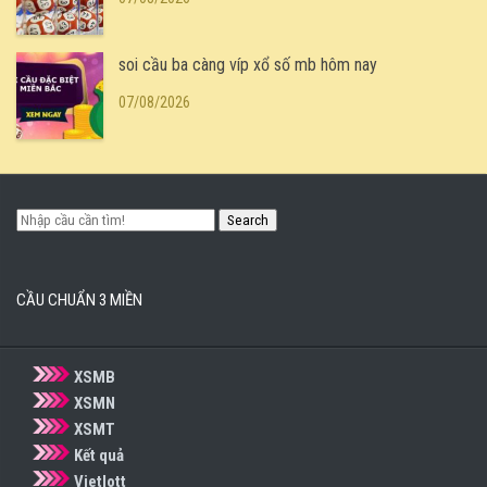
soi cầu ba càng víp xổ số mb hôm nay
07/08/2026
Search
CẦU CHUẨN 3 MIỀN
XSMB
XSMN
XSMT
Kết quả
Vietlott