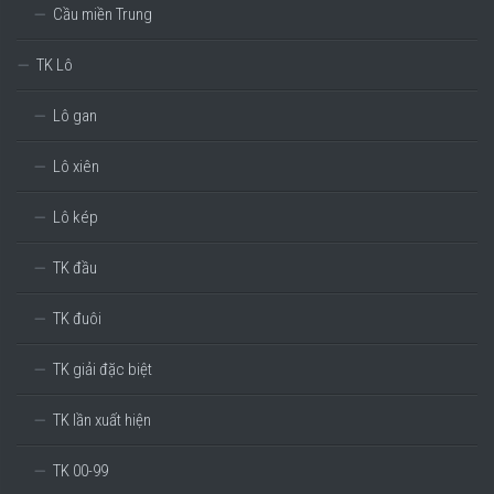
Cầu miền Trung
TK Lô
Lô gan
Lô xiên
Lô kép
TK đầu
TK đuôi
TK giải đặc biệt
TK lần xuất hiện
TK 00-99