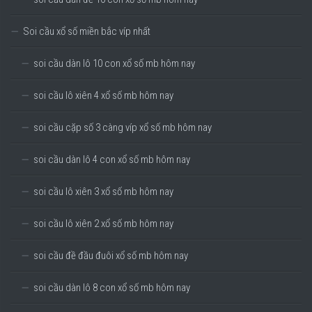
Soi cầu xổ số miền bắc víp nhất
soi cầu dàn lô 10 con xổ số mb hôm nay
soi cầu lô xiên 4 xổ số mb hôm nay
soi cầu cặp số 3 càng víp xổ số mb hôm nay
soi cầu dàn lô 4 con xổ số mb hôm nay
soi cầu lô xiên 3 xổ số mb hôm nay
soi cầu lô xiên 2 xổ số mb hôm nay
soi cầu đề đầu đuôi xổ số mb hôm nay
soi cầu dàn lô 8 con xổ số mb hôm nay