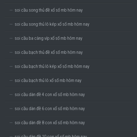
soi cầu song thủ đề xổ số mb hôm nay
soi cầu song thủ lô kép xổ số mb hôm nay
soi cầu ba càng víp xổ số mb hôm nay
soi cầu bạch thủ đề xổ số mb hôm nay
soi cầu bạch thủ lô kép xổ số mb hôm nay
soi cầu bạch thủ lô xổ số mb hôm nay
soi cầu dàn đề 4 con xổ số mb hôm nay
soi cầu dàn đề 6 con xổ số mb hôm nay
soi cầu dàn đề 8 con xổ số mb hôm nay
soi cầu dàn đề 10 con xổ số mb hôm nay