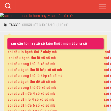
Skip
to
content
TAGGED:
CHUẨN ĐÉT CHO DÂN CHƠI LÔ ĐỀ
soi cầu tối nay xổ số kiến thiết miền bắc ra số
soi cầu lo bạch thủ 2 nháy mb
soi
soi cầu bạch thủ lô xổ số mb
soi 
soi cầu song thủ lô xổ số mb
soi 
soi cầu bạch thủ lô kép xổ số mb
soi 
soi cầu song thủ lô kép xổ số mb
soi 
soi cầu bạch thủ đề xổ số mb
soi 
soi cầu song thủ đề xổ số mb
soi 
soi cầu dàn đề 4 số xổ số mb
soi 
soi cầu dàn lô 4 số xổ số mb
soi 
soi cầu dàn đề 6 số xổ số mb
soi 