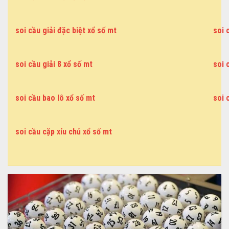
soi cầu giải đặc biệt xổ số mt
soi 
soi cầu giải 8 xổ số mt
soi 
soi cầu bao lô xổ số mt
soi 
soi cầu cặp xỉu chủ xổ số mt