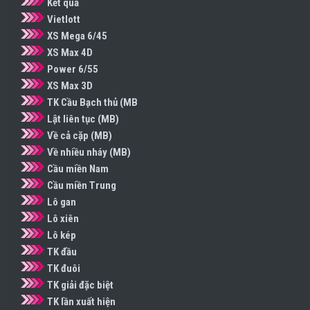
Kết quả
Vietlott
XS Mega 6/45
XS Max 4D
Power 6/55
XS Max 3D
TK Cầu Bạch thủ (MB
Lật liên tục (MB)
Về cả cặp (MB)
Về nhiều nháy (MB)
Cầu miền Nam
Cầu miền Trung
Lô gan
Lô xiên
Lô kép
TK đầu
TK đuôi
TK giải đặc biệt
TK lần xuất hiện