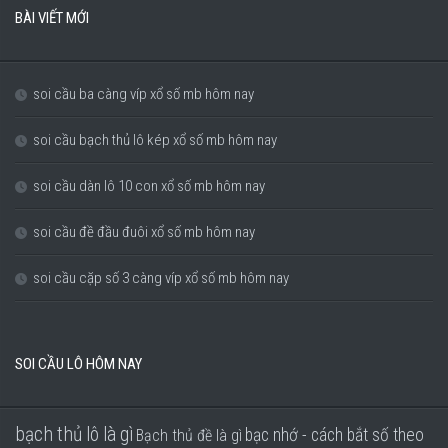
BÀI VIẾT MỚI
soi cầu ba càng víp xổ số mb hôm nay
soi cầu bạch thủ lô kép xổ số mb hôm nay
soi cầu dàn lô 10 con xổ số mb hôm nay
soi cầu đề đầu đuôi xổ số mb hôm nay
soi cầu cặp số 3 càng víp xổ số mb hôm nay
SOI CẦU LÔ HÔM NAY
bạch thủ lô là gì
bạc nhớ - cách bắt số theo
Bạch thủ đề là gì