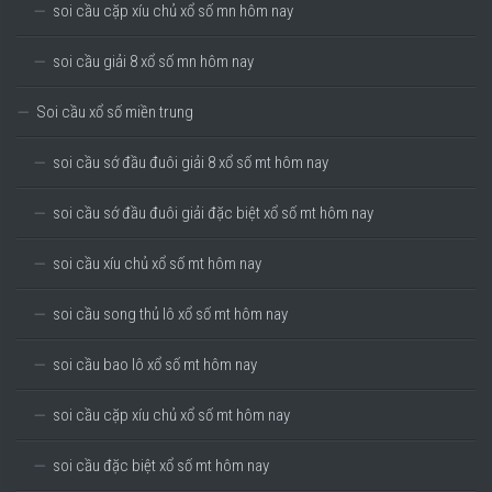
soi cầu cặp xíu chủ xổ số mn hôm nay
soi cầu giải 8 xổ số mn hôm nay
Soi cầu xổ số miền trung
soi cầu sớ đầu đuôi giải 8 xổ số mt hôm nay
soi cầu sớ đầu đuôi giải đặc biệt xổ số mt hôm nay
soi cầu xíu chủ xổ số mt hôm nay
soi cầu song thủ lô xổ số mt hôm nay
soi cầu bao lô xổ số mt hôm nay
soi cầu cặp xíu chủ xổ số mt hôm nay
soi cầu đặc biệt xổ số mt hôm nay