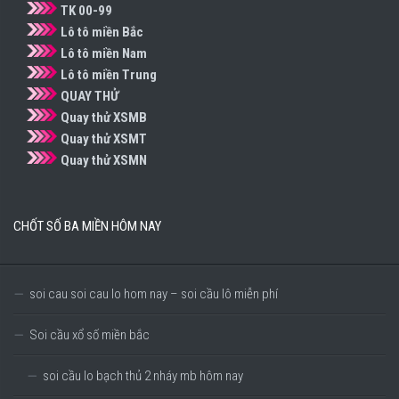
TK 00-99
Lô tô miền Bắc
Lô tô miền Nam
Lô tô miền Trung
QUAY THỬ
Quay thử XSMB
Quay thử XSMT
Quay thử XSMN
CHỐT SỐ BA MIỀN HÔM NAY
soi cau soi cau lo hom nay – soi cầu lô miễn phí
Soi cầu xổ số miền bắc
soi cầu lo bạch thủ 2 nháy mb hôm nay