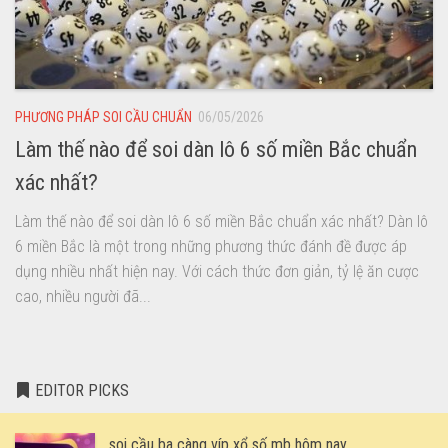
PHƯƠNG PHÁP SOI CẦU CHUẨN
06/05/2026
Làm thế nào để soi dàn lô 6 số miền Bắc chuẩn
xác nhất?
Làm thế nào để soi dàn lô 6 số miền Bắc chuẩn xác nhất? Dàn lô
6 miền Bắc là một trong những phương thức đánh đề được áp
dụng nhiều nhất hiện nay. Với cách thức đơn giản, tỷ lệ ăn cược
cao, nhiều người đã...
EDITOR PICKS
soi cầu ba càng víp xổ số mb hôm nay