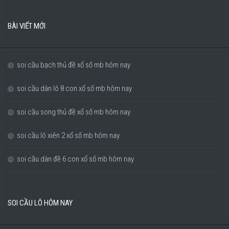
BÀI VIẾT MỚI
soi cầu bạch thủ đề xổ số mb hôm nay
soi cầu dàn lô 8 con xổ số mb hôm nay
soi cầu song thủ đề xổ số mb hôm nay
soi cầu lô xiên 2 xổ số mb hôm nay
soi cầu dàn đề 6 con xổ số mb hôm nay
SOI CẦU LÔ HÔM NAY