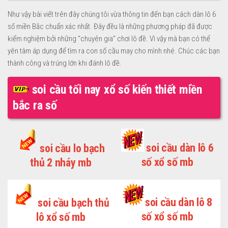
Như vậy bài viết trên đây chúng tôi vừa thông tin đến bạn cách dàn lô 6
số miền Bắc chuẩn xác nhất. Đây đều là những phương pháp đã được
kiểm nghiệm bởi những “chuyên gia” chơi lô đề. Vì vậy mà bạn có thể
yên tâm áp dụng để tìm ra con số cầu may cho mình nhé. Chúc các bạn
thành công và trúng lớn khi đánh lô đề.
soi cầu tối nay xổ số kiến thiết miền
bắc ra số
soi cầu dàn lô 6
soi cầu lo bạch
số xổ số mb
thủ 2 nháy mb
soi cầu dàn lô 8
soi cầu bạch thủ
số xổ số mb
lô xổ số mb