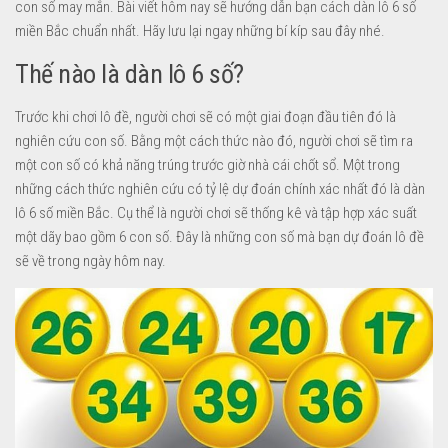
con số may mắn. Bài viết hôm nay sẽ hướng dẫn bạn cách dàn lô 6 số
miền Bắc chuẩn nhất. Hãy lưu lại ngay những bí kíp sau đây nhé.
Thế nào là dàn lô 6 số?
Trước khi chơi lô đề, người chơi sẽ có một giai đoạn đầu tiên đó là
nghiên cứu con số. Bằng một cách thức nào đó, người chơi sẽ tìm ra
một con số có khả năng trúng trước giờ nhà cái chốt sổ. Một trong
những cách thức nghiên cứu có tỷ lệ dự đoán chính xác nhất đó là dàn
lô 6 số miền Bắc. Cụ thể là người chơi sẽ thống kê và tập hợp xác suất
một dãy bao gồm 6 con số. Đây là những con số mà bạn dự đoán lô đề
sẽ về trong ngày hôm nay.