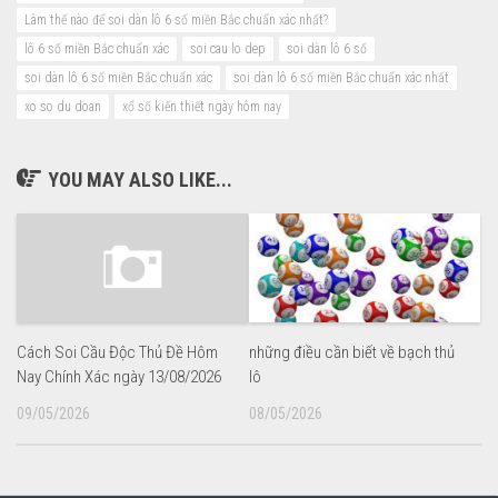
Làm thế nào để soi dàn lô 6 số miền Bắc chuẩn xác nhất?
lô 6 số miền Bắc chuẩn xác
soi cau lo dep
soi dàn lô 6 số
soi dàn lô 6 số miền Bắc chuẩn xác
soi dàn lô 6 số miền Bắc chuẩn xác nhất
xo so du doan
xổ số kiến thiết ngày hôm nay
YOU MAY ALSO LIKE...
những điều cần biết về bạch thủ
Cách Soi Cầu Độc Thủ Đề Hôm
lô
Nay Chính Xác ngày 13/08/2026
08/05/2026
09/05/2026