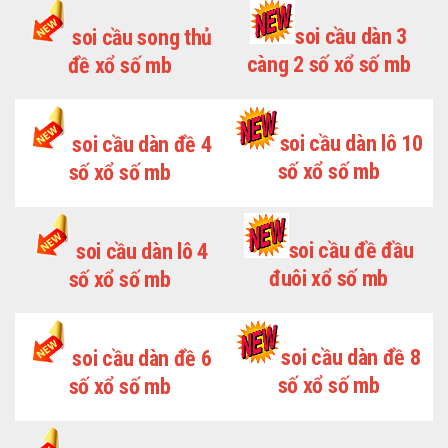
soi cầu dàn 3
soi cầu song thủ
càng 2 số xổ số mb
đề xổ số mb
soi cầu dàn lô 10
soi cầu dàn đề 4
số xổ số mb
số xổ số mb
soi cầu đề đầu
soi cầu dàn lô 4
đuôi xổ số mb
số xổ số mb
soi cầu dàn đề 8
soi cầu dàn đề 6
số xổ số mb
số xổ số mb