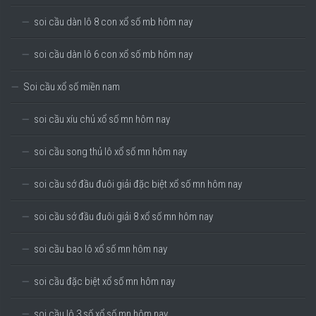
soi cầu dàn lô 8 con xổ số mb hôm nay
soi cầu dàn lô 6 con xổ số mb hôm nay
Soi cầu xổ số miền nam
soi cầu xíu chủ xổ số mn hôm nay
soi cầu song thủ lô xổ số mn hôm nay
soi cầu sớ đầu đuôi giải đặc biệt xổ số mn hôm nay
soi cầu sớ đầu đuôi giải 8 xổ số mn hôm nay
soi cầu bao lô xổ số mn hôm nay
soi cầu đặc biệt xổ số mn hôm nay
soi cầu lô 3 số xổ số mn hôm nay