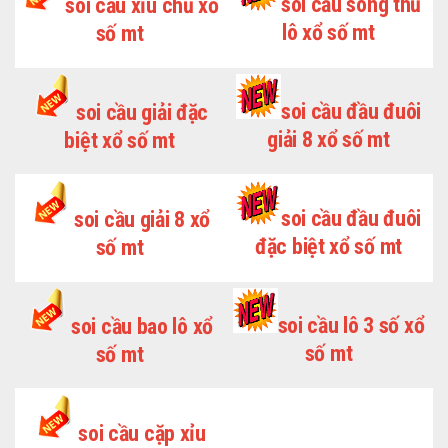
soi cầu song thủ
soi cầu xỉu chủ xổ
lô xổ số mt
số mt
soi cầu đầu đuôi
soi cầu giải đặc
giải 8 xổ số mt
biệt xổ số mt
soi cầu đầu đuôi
soi cầu giải 8 xổ
đặc biệt xổ số mt
số mt
soi cầu lô 3 số xổ
soi cầu bao lô xổ
số mt
số mt
soi cầu cặp xỉu