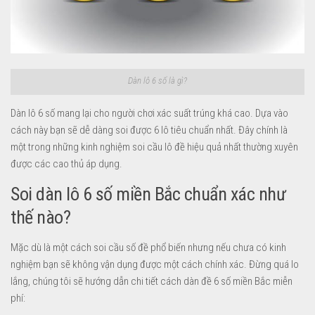
Dàn lô 6 số là gì?
Dàn lô 6 số mang lại cho người chơi xác suất trúng khá cao. Dựa vào
cách này bạn sẽ dễ dàng soi được 6 lô tiêu chuẩn nhất. Đây chính là
một trong những kinh nghiệm soi cầu lô đề hiệu quả nhất thường xuyên
được các cao thủ áp dụng.
Soi dàn lô 6 số miền Bắc chuẩn xác như
thế nào?
Mặc dù là một cách soi cầu số đề phổ biến nhưng nếu chưa có kinh
nghiệm bạn sẽ không vận dụng được một cách chính xác. Đừng quá lo
lắng, chúng tôi sẽ hướng dẫn chi tiết cách dàn đề 6 số miền Bắc miễn
phí: