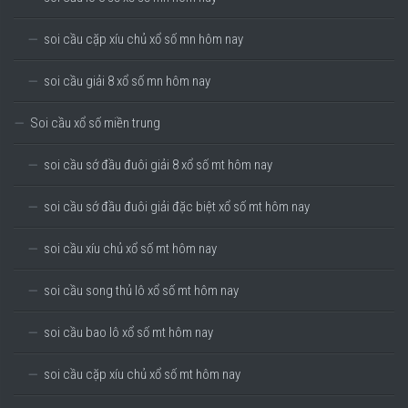
soi cầu cặp xíu chủ xổ số mn hôm nay
soi cầu giải 8 xổ số mn hôm nay
Soi cầu xổ số miền trung
soi cầu sớ đầu đuôi giải 8 xổ số mt hôm nay
soi cầu sớ đầu đuôi giải đặc biệt xổ số mt hôm nay
soi cầu xíu chủ xổ số mt hôm nay
soi cầu song thủ lô xổ số mt hôm nay
soi cầu bao lô xổ số mt hôm nay
soi cầu cặp xíu chủ xổ số mt hôm nay