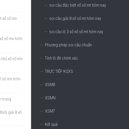
soi cầu đặc biệt xổ số mt hôm nay
t xổ số mn
soi cầu giải 8 xổ số mt hôm nay
soi cầu lô 3 số xổ số mt hôm nay
ố xổ số mn hôm
Phương pháp soi cầu chuẩn
Tính lô đề chính xác
u chủ xổ số mn
TRỰC TIẾP KQXS
xổ số mn hôm
XSMB
XSMN
n trung
XSMT
đuôi giải 8 xổ
Kết quả