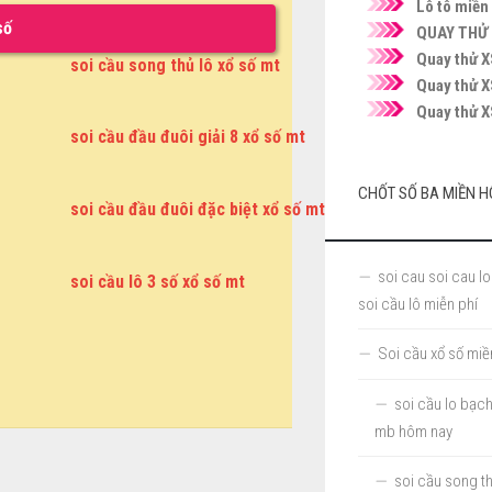
Lô tô miền
CON
số
QUAY THỬ
XỔ
SỐ
Quay thử 
soi cầu song thủ lô xổ số mt
MB
Quay thử 
HÔM
Quay thử 
NAY
soi cầu đầu đuôi giải 8 xổ số mt
G
SOI
CẦU
CHỐT SỐ BA MIỀN 
soi cầu đầu đuôi đặc biệt xổ số mt
LÔ
XIÊN
3
soi cau soi cau l
XỔ
soi cầu lô 3 số xổ số mt
SỐ
soi cầu lô miễn phí
MB
HÔM
Soi cầu xổ số mi
NAY
H
soi cầu lo bạch
SOI
mb hôm nay
CẦU
LÔ
XIÊN
soi cầu song th