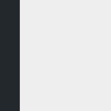
10
CON
XỔ
SỐ
MB
HÔM
NAY