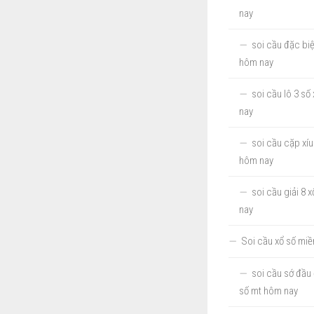
nay
soi cầu đặc biệ
hôm nay
soi cầu lô 3 s
nay
soi cầu cặp xí
hôm nay
soi cầu giải 8 
nay
Soi cầu xổ số miề
soi cầu sớ đầu 
số mt hôm nay