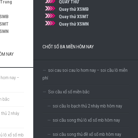
 Trung
QUAY THỬ
8
Quay thử XSMB
XỔ
XSMB
SỐ
Quay thử XSMT
MN
XSMT
Quay thử XSMN
HÔM
XSMN
NAY
CHỐT SỐ BA MIỀN HÔM NAY
SOI
CẦU
HÔM NAY
BAO
LÔ
soi cau soi cau lo hom nay – soi cầu lô miễn
XỔ
o hom nay –
phí
SỐ
MN
HÔM
Soi cầu xổ số miền bắc
NAY
ền bắc
soi cầu lo bạch thủ 2 nháy mb hôm nay
SOI
 thủ 2 nháy
CẦU
soi cầu song thủ lô xổ số mb hôm nay
ĐẶC
BIỆT
XỔ
soi cầu song thủ đề xổ số mb hôm nay
ủ lô xổ số mb