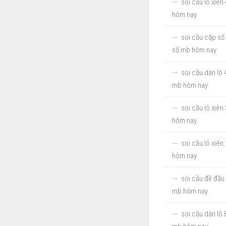
soi cầu lô xiên
hôm nay
soi cầu cặp số 
số mb hôm nay
soi cầu dàn lô 
mb hôm nay
soi cầu lô xiên
hôm nay
soi cầu lô xiên
hôm nay
soi cầu đề đầu 
mb hôm nay
soi cầu dàn lô 