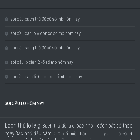
soi cầu bạch thủ đề xổ số mb hôm nay
soi cầu dàn lô 8 con xổ số mb hôm nay
soi cầu song thủ đề xổ số mb hôm nay
soi cầu lô xiên 2 xổ số mb hôm nay
soi cầu dàn đề 6 con xổ số mb hôm nay
SOI CẦU LÔ HÔM NAY
bạch thủ lô là gì
bạc nhớ - cách bắt số theo
Bạch thủ đề là gì
ngày
Bạc nhớ đầu câm
Chốt số miền Bắc hôm nay
Cách bắt cầu de