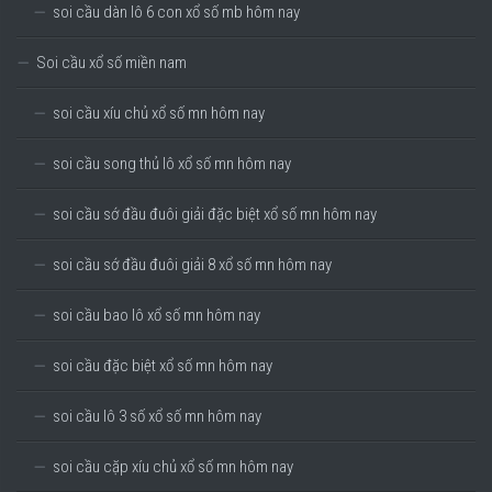
soi cầu dàn lô 6 con xổ số mb hôm nay
Soi cầu xổ số miền nam
soi cầu xíu chủ xổ số mn hôm nay
soi cầu song thủ lô xổ số mn hôm nay
soi cầu sớ đầu đuôi giải đặc biệt xổ số mn hôm nay
soi cầu sớ đầu đuôi giải 8 xổ số mn hôm nay
soi cầu bao lô xổ số mn hôm nay
soi cầu đặc biệt xổ số mn hôm nay
soi cầu lô 3 số xổ số mn hôm nay
soi cầu cặp xíu chủ xổ số mn hôm nay