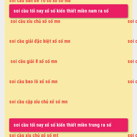
soi cầu dàn đề 10 số xổ số mb
soi cầu tối nay xổ số kiến thiết miền nam ra số
soi cầu xỉu chủ xổ số mn
soi 
soi cầu giải đặc biệt xổ số mn
soi 
soi cầu giải 8 xổ số mn
soi 
soi cầu bao lô xổ số mn
soi 
soi cầu cặp xỉu chủ xổ số mn
soi cầu tối nay xổ số kiến thiết miền trung ra số
soi cầu xỉu chủ xổ số mt
soi 