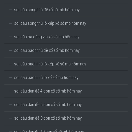
soi cầu song thủ đề xổ số mb hôm nay
soi cầu song thủ lô kép xổ số mb hôm nay
soi cầu ba càng víp xổ số mb hôm nay
soi cầu bạch thủ đề xổ số mb hôm nay
soi cầu bạch thủ lô kép xổ số mb hôm nay
soi cầu bạch thủ lô xổ số mb hôm nay
soi cầu dàn đề 4 con xổ số mb hôm nay
soi cầu dàn đề 6 con xổ số mb hôm nay
soi cầu dàn đề 8 con xổ số mb hôm nay
soi cầu dàn đề 10 con xổ số mb hôm nay