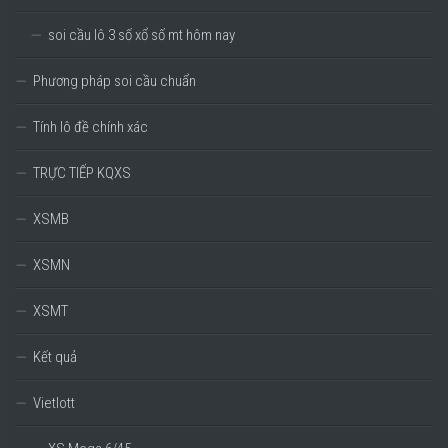
soi cầu lô 3 số xổ số mt hôm nay
Phương pháp soi cầu chuẩn
Tính lô đề chính xác
TRỰC TIẾP KQXS
XSMB
XSMN
XSMT
Kết quả
Vietlott