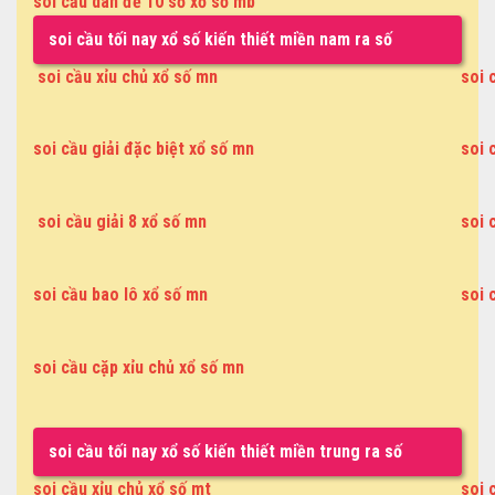
soi cầu dàn đề 10 số xổ số mb
soi cầu tối nay xổ số kiến thiết miền nam ra số
soi cầu xỉu chủ xổ số mn
soi 
soi cầu giải đặc biệt xổ số mn
soi 
soi cầu giải 8 xổ số mn
soi 
soi cầu bao lô xổ số mn
soi 
soi cầu cặp xỉu chủ xổ số mn
soi cầu tối nay xổ số kiến thiết miền trung ra số
soi cầu xỉu chủ xổ số mt
soi 