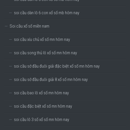
soi cầu dàn lô 6 con xổ số mb hôm nay
Soi cầu xổ số miền nam
soi cầu xíu chủ xổ số mn hôm nay
soi cầu song thủ lô xổ số mn hôm nay
soi cầu sớ đầu đuôi giải đặc biệt xổ số mn hôm nay
soi cầu sớ đầu đuôi giải 8 xổ số mn hôm nay
soi cầu bao lô xổ số mn hôm nay
soi cầu đặc biệt xổ số mn hôm nay
soi cầu lô 3 số xổ số mn hôm nay