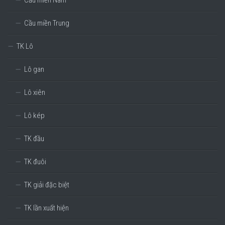
Cầu miền Nam
Cầu miền Trung
TK Lô
Lô gan
Lô xiên
Lô kép
TK đầu
TK đuôi
TK giải đặc biệt
TK lần xuất hiện