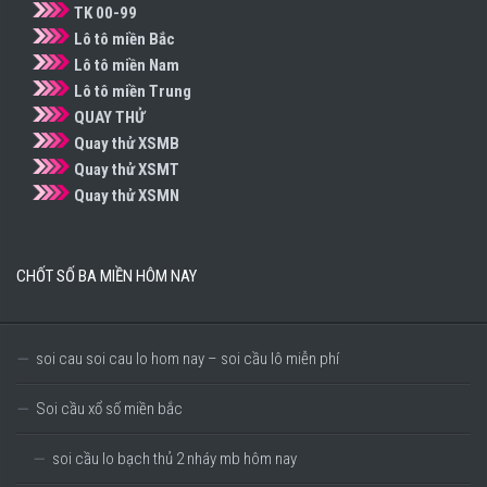
TK 00-99
Lô tô miền Bắc
Lô tô miền Nam
Lô tô miền Trung
QUAY THỬ
Quay thử XSMB
Quay thử XSMT
Quay thử XSMN
CHỐT SỐ BA MIỀN HÔM NAY
soi cau soi cau lo hom nay – soi cầu lô miễn phí
Soi cầu xổ số miền bắc
soi cầu lo bạch thủ 2 nháy mb hôm nay