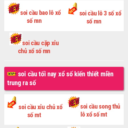
soi cầu bao lô xổ
soi cầu lô 3 số xổ
số mn
số mn
soi cầu cặp xỉu
chủ xổ số mn
soi cầu tối nay xổ số kiến thiết miền
trung ra số
soi cầu song thủ
soi cầu xỉu chủ xổ
lô xổ số mt
số mt