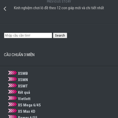
PREVIOUS STORY
Kinh nghiệm chơi lô đề theo 12 con giáp mới và chi tiết nhất
Search
CẦU CHUẨN 3 MIỀN
XSMB
XSMN
XSMT
Kết quả
Vietlott
XS Mega 6/45
XS Max 4D
Power 6/55