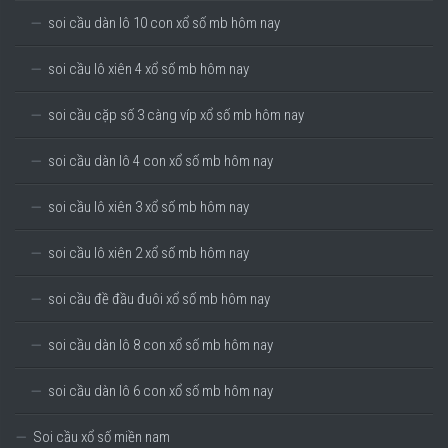
soi cầu dàn lô 10 con xổ số mb hôm nay
soi cầu lô xiên 4 xổ số mb hôm nay
soi cầu cặp số 3 càng víp xổ số mb hôm nay
soi cầu dàn lô 4 con xổ số mb hôm nay
soi cầu lô xiên 3 xổ số mb hôm nay
soi cầu lô xiên 2 xổ số mb hôm nay
soi cầu đề đầu đuôi xổ số mb hôm nay
soi cầu dàn lô 8 con xổ số mb hôm nay
soi cầu dàn lô 6 con xổ số mb hôm nay
Soi cầu xổ số miền nam