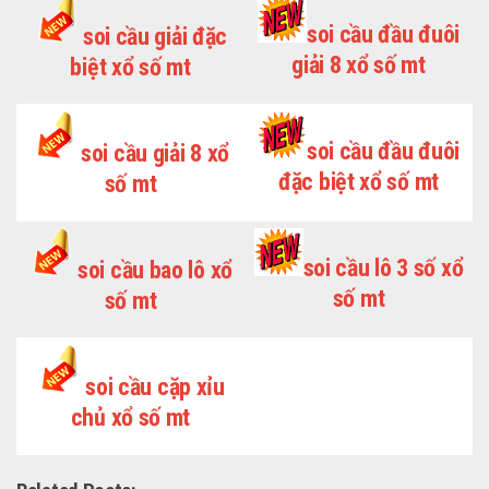
soi cầu đầu đuôi
soi cầu giải đặc
giải 8 xổ số mt
biệt xổ số mt
soi cầu đầu đuôi
soi cầu giải 8 xổ
đặc biệt xổ số mt
số mt
soi cầu lô 3 số xổ
soi cầu bao lô xổ
số mt
số mt
soi cầu cặp xỉu
chủ xổ số mt