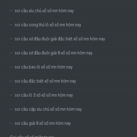
soi cầu xíu chủ xổ số mn hôm nay
soi cầu song thủ lô xổ số mn hôm nay
soi cầu sớ đầu đuôi giải đặc biệt xổ số mn hôm nay
soi cầu sớ đầu đuôi giải 8 xổ số mn hôm nay
soi cầu bao lô xổ số mn hôm nay
soi cầu đặc biệt xổ số mn hôm nay
soi cầu lô 3 số xổ số mn hôm nay
soi cầu cặp xíu chủ xổ số mn hôm nay
soi cầu giải 8 xổ số mn hôm nay