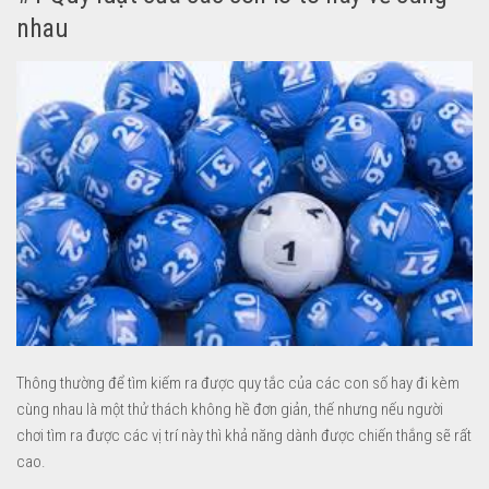
nhau
Thông thường để tìm kiếm ra được quy tắc của các con số hay đi kèm
cùng nhau là một thử thách không hề đơn giản, thế nhưng nếu người
chơi tìm ra được các vị trí này thì khả năng dành được chiến thắng sẽ rất
cao.