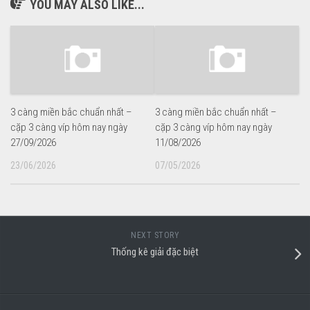
YOU MAY ALSO LIKE...
3 càng miền bắc chuẩn nhất –
3 càng miền bắc chuẩn nhất –
cặp 3 càng víp hôm nay ngày
cặp 3 càng víp hôm nay ngày
27/09/2026
11/08/2026
23/06/2026
07/05/2026
NEXT STORY
Thống kê giải đặc biệt