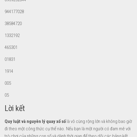
944177028
38584720
1332192
465301
01831
1914
005
05
Lời kết
Quy luật và nguyên lý quay xổ số
là vô cùng rộng lớn và không bao giờ
đi theo một công thức cụ thể nào. Nếu bạn là một người có đam mê với
trò chơi của những con số và dành thời gian để theo dõi các bảng kết