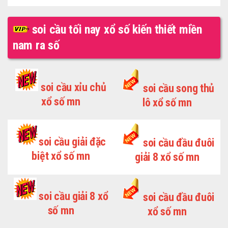
soi cầu tối nay xổ số kiến thiết miền
nam ra số
soi cầu xỉu chủ
soi cầu song thủ
xổ số mn
lô xổ số mn
soi cầu giải đặc
soi cầu đầu đuôi
biệt xổ số mn
giải 8 xổ số mn
soi cầu giải 8 xổ
soi cầu đầu đuôi
số mn
xổ số mn