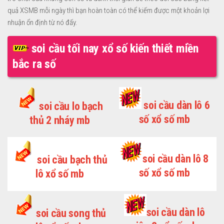
quả XSMB mỗi ngày thì bạn hoàn toàn có thể kiếm được một khoản lợi
nhuận ổn định từ nó đấy.
soi cầu tối nay xổ số kiến thiết miền
bắc ra số
soi cầu dàn lô 6
soi cầu lo bạch
số xổ số mb
thủ 2 nháy mb
soi cầu dàn lô 8
soi cầu bạch thủ
số xổ số mb
lô xổ số mb
soi cầu dàn lô
soi cầu song thủ