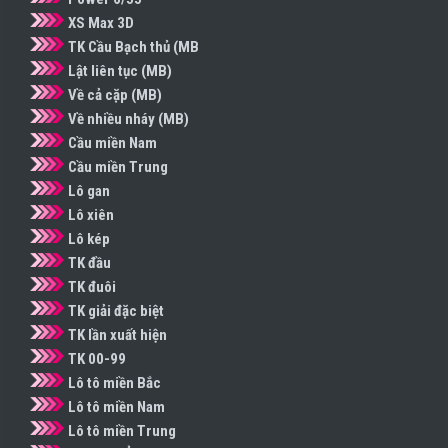
XS Max 3D
TK Cầu Bạch thủ (MB
Lật liên tục (MB)
Về cả cặp (MB)
Về nhiều nháy (MB)
Cầu miền Nam
Cầu miền Trung
Lô gan
Lô xiên
Lô kép
TK đầu
TK đuôi
TK giải đặc biệt
TK lần xuất hiện
TK 00-99
Lô tô miền Bắc
Lô tô miền Nam
Lô tô miền Trung