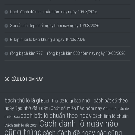
Cách đánh đề miền bắc hôm nay ngày 10/08/2026
Soi cầu lô đẹp nhất ngày hôm nay ngày 10/08/2026
Bí kíp nuôi lô kép khung 3 ngày 10/08/2026
rồng bạch kim 777 – rồng bạch kim 888 hôm nay ngày 10/08/2026
SOI CẦU LÔ HÔM NAY
bạch thủ lô là gì
bạc nhớ - cách bắt số theo
Bạch thủ đề là gì
ngày
Bạc nhớ đầu câm
Chốt số miền Bắc hôm nay
Cách bắt cầu de
cách bắt lô chuẩn theo ngày
Cách tính lô chuẩn
miền Bắc
Cách đánh lô ngày nào
Cách tính lô đề 2021
cũng trúng
cách đánh đề ngày nào cũng