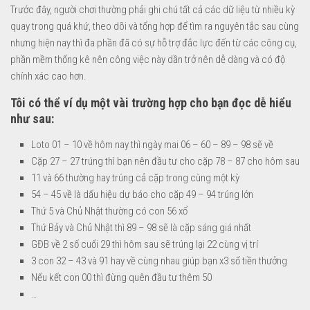
Trước đây, người chơi thường phải ghi chú tất cả các dữ liệu từ nhiều kỳ
quay trong quá khứ, theo dõi và tổng hợp để tìm ra nguyên tắc sau cùng
nhưng hiện nay thì đa phần đã có sự hỗ trợ đắc lực đến từ các công cụ,
phần mềm thống kê nên công việc này dần trở nên dễ dàng và có độ
chính xác cao hơn.
Tôi có thể ví dụ một vài trường hợp cho bạn đọc dễ hiểu
như sau:
Loto 01 – 10 về hôm nay thì ngày mai 06 – 60 – 89 – 98 sẽ về
Cặp 27 – 27 trúng thì bạn nên đầu tư cho cặp 78 – 87 cho hôm sau
11 và 66 thường hay trúng cả cặp trong cùng một kỳ
54 – 45 về là dấu hiệu dự báo cho cặp 49 – 94 trúng lớn
Thứ 5 và Chủ Nhật thường có con 56 xổ
Thứ Bảy và Chủ Nhật thì 89 – 98 sẽ là cặp sáng giá nhất
GĐB về 2 số cuối 29 thì hôm sau sẽ trúng lại 22 cùng vị trí
3 con 32 – 43 và 91 hay về cùng nhau giúp bạn x3 số tiền thưởng
Nếu kết con 00 thì đừng quên đầu tư thêm 50
…