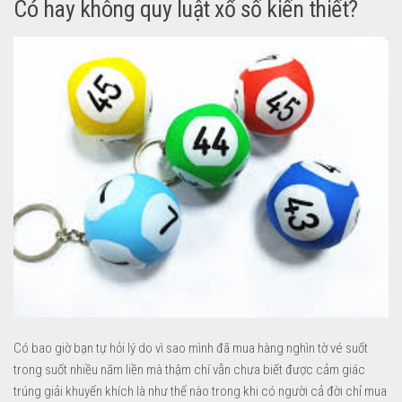
Có hay không quy luật xổ số kiến thiết?
Có bao giờ bạn tự hỏi lý do vì sao mình đã mua hàng nghìn tờ vé suốt
trong suốt nhiều năm liền mà thậm chí vẫn chưa biết được cảm giác
trúng giải khuyến khích là như thế nào trong khi có người cả đời chỉ mua