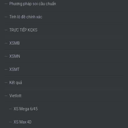
Phương pháp soi cầu chuẩn
Tính lô đề chính xác
TRỰC TIẾP KQXS
XSMB
XSMN
XSMT
Kết quả
Vietlott
XS Mega 6/45
XS Max 4D